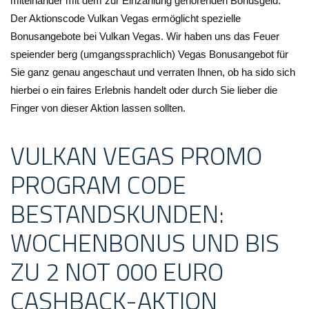
miteinander mit dem zur Einzahlung gehörenden Bonusgeld.
Der Aktionscode Vulkan Vegas ermöglicht spezielle
Bonusangebote bei Vulkan Vegas. Wir haben uns das Feuer
speiender berg (umgangssprachlich) Vegas Bonusangebot für
Sie ganz genau angeschaut und verraten Ihnen, ob ha sido sich
hierbei o ein faires Erlebnis handelt oder durch Sie lieber die
Finger von dieser Aktion lassen sollten.
VULKAN VEGAS PROMO
PROGRAM CODE
BESTANDSKUNDEN:
WOCHENBONUS UND BIS
ZU 2 NOT 000 EURO
CASHBACK-AKTION