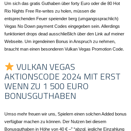
Um sich das gratis Guthaben über forty Euro oder die 80 Hot
Rio Nights Free Re-writes zu holen, müssen die
entsprechenden Feuer speiender berg (umgangssprachlich)
Vegas No Down payment Codes eingegeben sein. Allerdings
funktioniert drops dead ausschließlich über den Link auf meiner
Webseite. Um irgendeinen Bonus in Anspruch zu nehmen,
braucht man einen besonderen Vulkan Vegas Promotion Code.
VULKAN VEGAS
AKTIONSCODE 2024 MIT ERST
WENN ZU 1 500 EURO
BONUSGUTHABEN
Umso mehr freuen wir uns, Spielern einen solchen Added bonus
verfügbar machen zu können. Der Nutzen bei diesem
Bonusguthaben in Höhe von 40 € –” “abzgl. jegliche Einzahlung