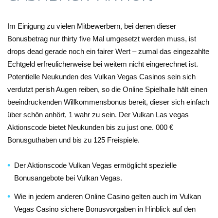
Im Einigung zu vielen Mitbewerbern, bei denen dieser
Bonusbetrag nur thirty five Mal umgesetzt werden muss, ist
drops dead gerade noch ein fairer Wert – zumal das eingezahlte
Echtgeld erfreulicherweise bei weitem nicht eingerechnet ist.
Potentielle Neukunden des Vulkan Vegas Casinos sein sich
verdutzt perish Augen reiben, so die Online Spielhalle hält einen
beeindruckenden Willkommensbonus bereit, dieser sich einfach
über schön anhört, 1 wahr zu sein. Der Vulkan Las vegas
Aktionscode bietet Neukunden bis zu just one. 000 €
Bonusguthaben und bis zu 125 Freispiele.
Der Aktionscode Vulkan Vegas ermöglicht spezielle
Bonusangebote bei Vulkan Vegas.
Wie in jedem anderen Online Casino gelten auch im Vulkan
Vegas Casino sichere Bonusvorgaben in Hinblick auf den