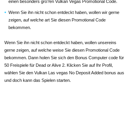
einen besonders gro?en Vulkan Vegas Promotional Code.
Wenn Sie ihn nicht schon entdeckt haben, wollen wir gerne
zeigen, auf welche art Sie diesen Promotional Code
bekommen.
Wenn Sie ihn nicht schon entdeckt haben, wollen unsereins
gerne zeigen, auf welche weise Sie diesen Promotional Code
bekommen. Dann holen Sie sich den Bonus Computer code für
50 Freispiele für Dead or Alive 2. Klicken Sie auf Ihr Profil,
wählen Sie den Vulkan Las vegas No Deposit Added bonus aus
und doch kann das Spielen starten.