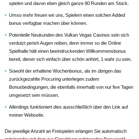
spielen und davon eben gleich ganze 80 Runden am Stück.
Umso mehr freuen wir uns, Spielern einen solchen Added
bonus verfügbar machen über können.
Potentielle Neukunden des Vulkan Vegas Casinos sein sich
verdutzt perish Augen reiben, denn immer so die Online
Spielhalle hält einen beeindruckenden Willkommensbonus
bereit, dieser sich einfach über schön anhört, 1 wahr zu sein.
Sowohl der erhaltene Wochenbonus, als im übrigen das
zurückgezahlte Procuring unterliegen zudem
Bonusbedingungen, die ebenfalls innerhalb von nur five Tagen
umgesetzt sein müssen.
Allerdings funktioniert dies ausschließlich über den Link auf
meiner Webseite.
Die jeweilige Anzahl an Freispielen erlangen Sie automatisch