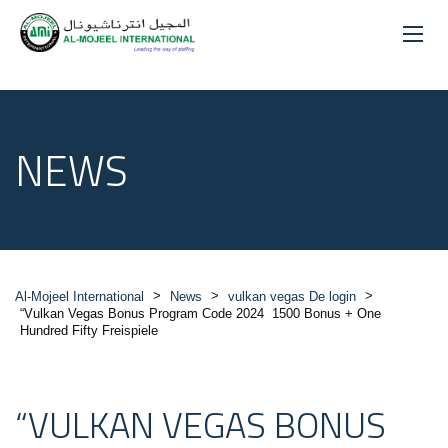
NEWS
>
>
>
Al-Mojeel International
News
vulkan vegas De login
“Vulkan Vegas Bonus Program Code 2024 ️ 1500 Bonus + One
Hundred Fifty Freispiele
“VULKAN VEGAS BONUS