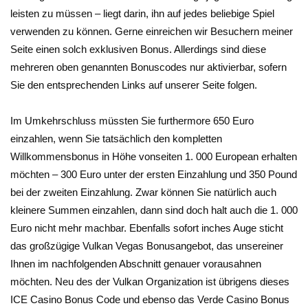
leisten zu müssen – liegt darin, ihn auf jedes beliebige Spiel
verwenden zu können. Gerne einreichen wir Besuchern meiner
Seite einen solch exklusiven Bonus. Allerdings sind diese
mehreren oben genannten Bonuscodes nur aktivierbar, sofern
Sie den entsprechenden Links auf unserer Seite folgen.
Im Umkehrschluss müssten Sie furthermore 650 Euro
einzahlen, wenn Sie tatsächlich den kompletten
Willkommensbonus in Höhe vonseiten 1. 000 European erhalten
möchten – 300 Euro unter der ersten Einzahlung und 350 Pound
bei der zweiten Einzahlung. Zwar können Sie natürlich auch
kleinere Summen einzahlen, dann sind doch halt auch die 1. 000
Euro nicht mehr machbar. Ebenfalls sofort inches Auge sticht
das großzügige Vulkan Vegas Bonusangebot, das unsereiner
Ihnen im nachfolgenden Abschnitt genauer vorausahnen
möchten. Neu des der Vulkan Organization ist übrigens dieses
ICE Casino Bonus Code und ebenso das Verde Casino Bonus