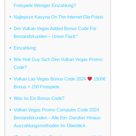
Freispiele Weniger Einzahlung?
Najlepsze Kasyna On The Internet Dla Polski
Der Vulkan Vegas Added Bonus Code Für
Bestandskunden – Unser Fazit:”
Einzahlung:
Wie Holt Guy Sich Den Vulkan Vegas Promo
Code?
Vulkan Las Vegas Bonus Code 2024
1500€
Bonus + 150 Freispiele
Was Ist Ein Bonus Code?
Vulkan Vegas Promo Computer Code 2024
Bestandskunden – Alle Ein- Darüber Hinaus
Auszahlungsmethoden Im Überblick