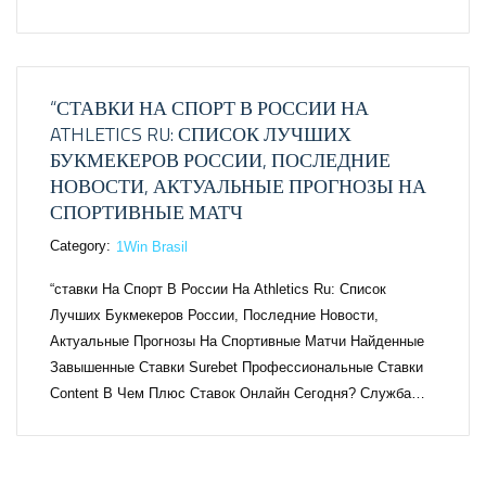
“СТАВКИ НА СПОРТ В РОССИИ НА
ATHLETICS RU: СПИСОК ЛУЧШИХ
БУКМЕКЕРОВ РОССИИ, ПОСЛЕДНИЕ
НОВОСТИ, АКТУАЛЬНЫЕ ПРОГНОЗЫ НА
СПОРТИВНЫЕ МАТЧ
Category:
1Win Brasil
“ставки На Спорт В России На Athletics Ru: Список
Лучших Букмекеров России, Последние Новости,
Актуальные Прогнозы На Спортивные Матчи Найденные
Завышенные Ставки Surebet Профессиональные Ставки
Content В Чем Плюс Ставок Онлайн Сегодня? Служба…