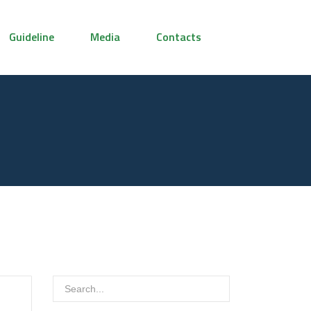
Guideline
Media
Contacts