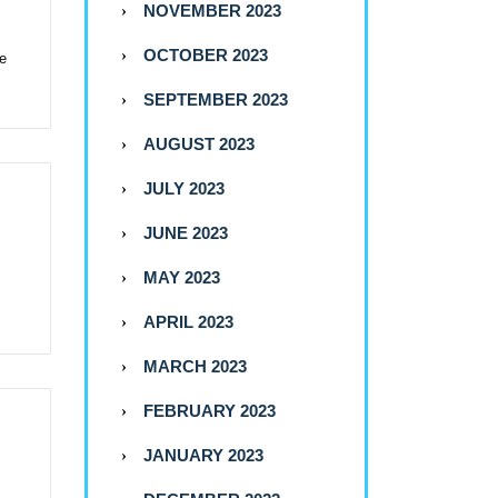
NOVEMBER 2023
OCTOBER 2023
e
SEPTEMBER 2023
AUGUST 2023
JULY 2023
JUNE 2023
MAY 2023
APRIL 2023
MARCH 2023
FEBRUARY 2023
JANUARY 2023