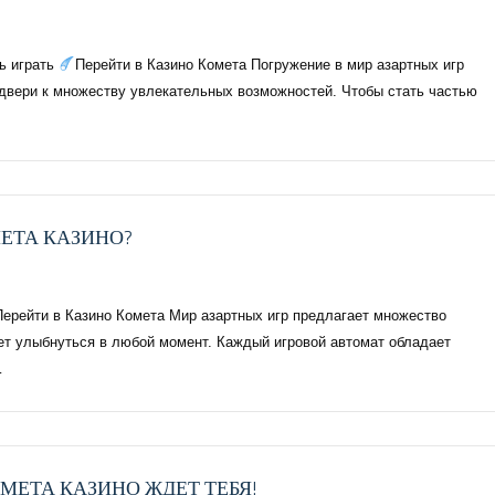
ть играть
Перейти в Казино Комета Погружение в мир азартных игр
 двери к множеству увлекательных возможностей. Чтобы стать частью
ЕТА КАЗИНО?
Перейти в Казино Комета Мир азартных игр предлагает множество
ет улыбнуться в любой момент. Каждый игровой автомат обладает
…
МЕТА КАЗИНО ЖДЕТ ТЕБЯ!