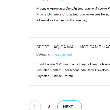
Игровые Автоматы Онлайн Бесплатно И кроме Р
Играть Онлайн в Слоты Бесплатно же Без Реги
а Free-slots Games по Количеству…
SPORT HAQIDA MA’LUMOT GAME HA
Category:
Uncategorized
Sport Haqida Ma’lumot Game Haqida Hamma Narsa 
Vositalari Content Spor Modasında Renk Psikolojisi:
Faydaları: Zihinsel Refahı…
1
2
NEXT