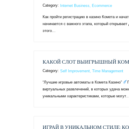
Category:
Internet Business, Ecommerce
Как пройти регистрацию в казино Комета и нача
начинается с важного этапа, который открывает
этого…
КАКОЙ СЛОТ ВЫИГРЫШНЫЙ КОМ
Category:
Self Improvement, Time Management
“Лучшие игровые автоматы в Комета Казино”
виртуальных развлечений, в которых удача мож
уникальными характеристиками, которые могут
ИГРАЙ В УНИКАЛЬНОМ СТИЛЕ: КО