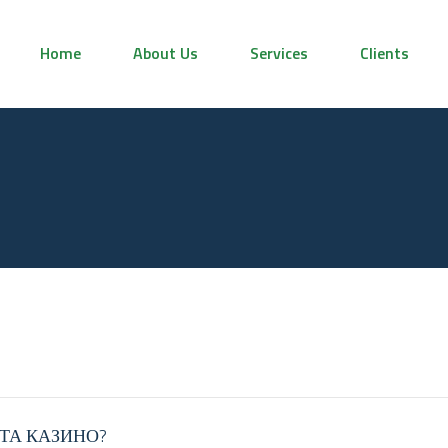
Home
About Us
Services
Clients
ТА КАЗИНО?