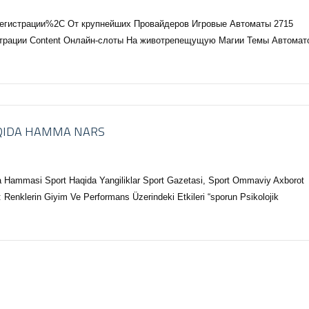
егистрации%2C От крупнейших Провайдеров Игровые Автоматы 2715
страции Content Онлайн-слоты На животрепещущую Магии Темы Автомат
QIDA HAMMA NARS
Hammasi Sport Haqida Yangiliklar Sport Gazetasi, Sport Ommaviy Axborot
 Renklerin Giyim Ve Performans Üzerindeki Etkileri “sporun Psikolojik