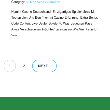
Category:
Vulkan Vegas Germany
Nomini Casino Deutschland: Einzigartiges Spielerlebnis Mit
Top-spielen Und Boni “nomini Casino Erfahrung
Extra Bonus
Code Content Live Dealer Spiele
Was Bedeuten Pass
Away Verschiedenen Früchte? Live-casino Wie Viel Kann Ich
Von…
1
2
NEXT