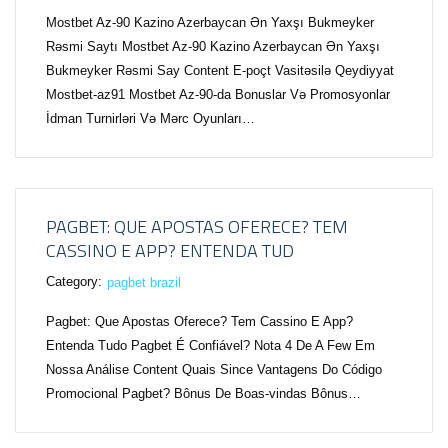
Mostbet Az-90 Kazino Azerbaycan Ən Yaxşı Bukmeyker
Rəsmi Saytı Mostbet Az-90 Kazino Azerbaycan Ən Yaxşı
Bukmeyker Rəsmi Say Content E-poçt Vasitəsilə Qeydiyyat
Mostbet-az91 Mostbet Az-90-da Bonuslar Və Promosyonlar
İdman Turnirləri Və Mərc Oyunları…
PAGBET: QUE APOSTAS OFERECE? TEM
CASSINO E APP? ENTENDA TUD
Category:
pagbet brazil
Pagbet: Que Apostas Oferece? Tem Cassino E App?
Entenda Tudo Pagbet É Confiável? Nota 4 De A Few Em
Nossa Análise Content Quais Since Vantagens Do Código
Promocional Pagbet? Bônus De Boas-vindas Bônus…