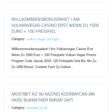
WILLKOMMENSBONUSPAKET I AM
VULKANVEGAS CASINO ERST WENN ZU 1500
EURO + 150 FREISPIEL
Category:
vulkan vegas De login
Willkommensbonuspaket I Am Vulkanvegas Casino Erst
Wenn Zu 1500 Euro + 150 Freispiele Vulkan Vegas Promo
Program Code Januar 2024: 125 Freispiele Und Bis Hin Zu
Zu 1000 Bonus” Content Fazit Zu Vulkan…
MOSTBET AZ-90 KAZINO AZERBAYCAN ƏN
YAXŞI BUKMEYKER RƏSMI SAYT
Category:
mostbet az 90