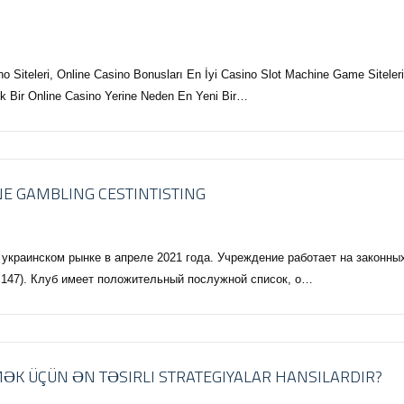
no Siteleri, Online Casino Bonusları En İyi Casino Slot Machine Game Siteleri
ik Bir Online Casino Yerine Neden En Yeni Bir…
E GAMBLING CESTINTISTING
 украинском рынке в апреле 2021 года. Учреждение работает на законны
147). Клуб имеет положительный послужной список, о…
ƏK ÜÇÜN ƏN TƏSIRLI STRATEGIYALAR HANSILARDIR?