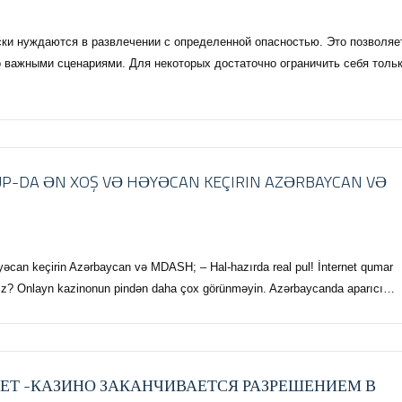
ски нуждаются в развлечении с определенной опасностью. Это позволяе
бо важными сценариями. Для некоторых достаточно ограничить себя толь
UP-DA ƏN XOŞ VƏ HƏYƏCAN KEÇIRIN AZƏRBAYCAN VƏ
əcan keçirin Azərbaycan və MDASH; – Hal-hazırda real pul! İnternet qumar
ınız? Onlayn kazinonun pindən daha çox görünməyin. Azərbaycanda aparıcı…
НЕТ -КАЗИНО ЗАКАНЧИВАЕТСЯ РАЗРЕШЕНИЕМ В