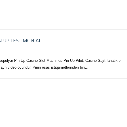
N UP TESTIMONIAL
 populyar Pin Up Casino Slot Machines Pin Up Pilot, Casino Sayt fanatikləri
layn video oyundur. Pinin əsas istiqamətlərindən biri…