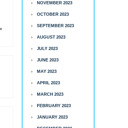
NOVEMBER 2023
OCTOBER 2023
SEPTEMBER 2023
ле
AUGUST 2023
JULY 2023
JUNE 2023
MAY 2023
APRIL 2023
MARCH 2023
FEBRUARY 2023
JANUARY 2023