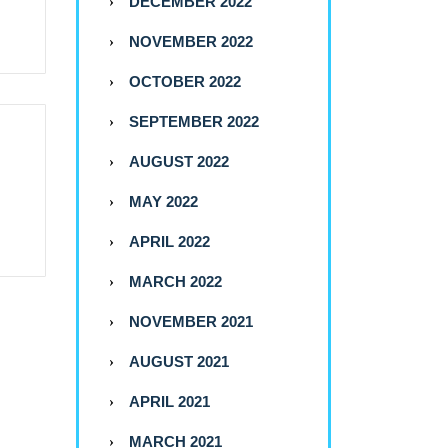
DECEMBER 2022
NOVEMBER 2022
OCTOBER 2022
SEPTEMBER 2022
AUGUST 2022
MAY 2022
APRIL 2022
MARCH 2022
NOVEMBER 2021
AUGUST 2021
APRIL 2021
MARCH 2021