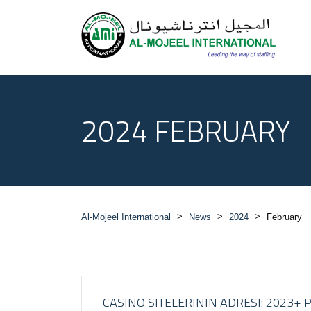
2024 FEBRUARY
>
>
>
Al-Mojeel International
News
2024
February
CASINO SITELERININ ADRESI: 2023+ 