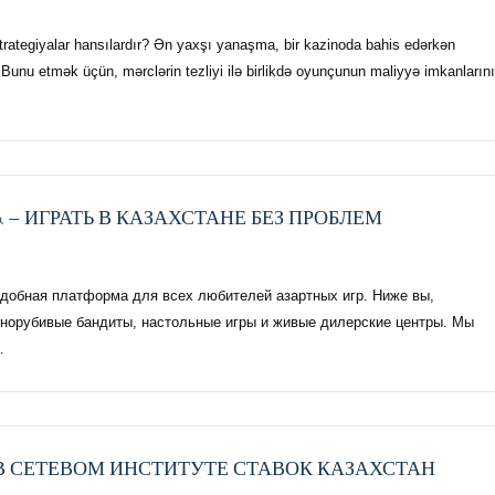
strategiyalar hansılardır? Ən yaxşı yanaşma, bir kazinoda bahis edərkən
unu etmək üçün, mərclərin tezliyi ilə birlikdə oyunçunun maliyyə imkanlarını
 – ИГРАТЬ В КАЗАХСТАНЕ БЕЗ ПРОБЛЕМ
 удобная платформа для всех любителей азартных игр. Ниже вы,
норубивые бандиты, настольные игры и живые дилерские центры. Мы
…
 – В СЕТЕВОМ ИНСТИТУТЕ СТАВОК КАЗАХСТАН