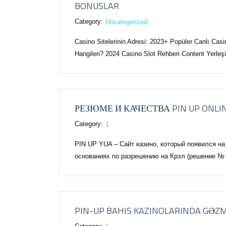
BONUSLAR
Category:
Uncategorized
Casino Sitelerinin Adresi: 2023+ Popüler Canlı Casi
Hangileri? 2024 Casino Slot Rehberi Content Yerleş
РЕЗЮМЕ И КАЧЕСТВА PIN UP ONLIN
Category:
1
PIN UP YUA – Сайт казино, который появился на
основаниях по разрешению на Крэл (решение № 
PIN-UP BAHIS KAZINOLARINDA GƏZM