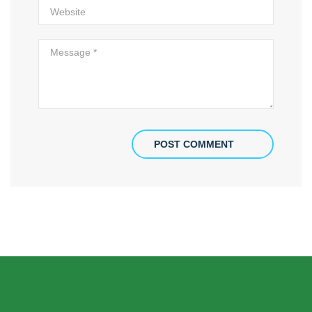
POST COMMENT