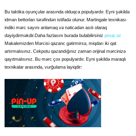
Bu taktika oyunçular arasında olduqca populyardır. Eyni şəkildə
idman bettorları tərəfindən istifadə olunur. Martingale texnikası
indiki mərc sayını anlamaq və nəticədən asılı olaraq
dəyişdirməkdir.Daha fazlasını burada bulabilirsiniz
pinup az
Makalemizden Mərcisi qazanc gətirmirsə, miqdarı iki qat
artırmalısınız. Cekpotu qazandığınız zaman orijinal mərcinizə
qayıtmalısınız. Bu mərc çox populyardır. Eyni şəkildə maraqlı
texnikalar arasında, vurğulama layiqdir: