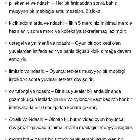
pilləkənlər və ndash; – Hər bir fırıldaqdan sonra bahis
müəyyən bir məbləğlə artır, məsələn, 2 sikkə;
kiçik addımlarda və ndash; – İlkin 5 mərciniz minimal mərclə
hazırlanır, sonra mərc və kolleksiya təkrarlamaq lazımdır;
üstəgəl və ya mənfi və ndash; – Oyun bir çox xətti olan
yuvalardan istifadə edir və bahis ölçüsü kiçik olmağa davam
etməlidir;
limitsiz və ndash; – Oyunçu tez-tez müəyyən bir məbləği
itirdikdən sonra yuvaları tez-tez dəyişdirir;
ov tüfəngi və ndash; – Bir sıra yuvalar bir anda bir anda
gəzmək üçün istifadə olunur və əyləncəli vaxt keçirən hər bir
istehsalçıda 5-10 dəqiqədən kənara çıxmır;
Ətraflı və Ndash; – Əlbəttə ki, bütün video oyun boyunca
dəyişməz qalacaq minimal mərmi məbləğini müəyyənləşdirir;
moonshot – Yalnız bir sətirdə bahis etmək lazım olan bir