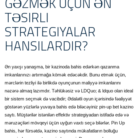
GƏZMƏK ÜÇÜN ƏN
TƏSIRLI
STRATEGIYALAR
HANSILARDIR?
Ən yaxşı yanaşma, bir kazinoda bahis edərkən qazanma
imkanlarınızı artırmağa kömək edəcəkdir. Bunu etmək üçün,
mərclərin tezliyi ilə birlikdə oyunçunun maliyyə imkanlarını
nəzərə almaq lazımdır. Təhlükəsiz və LDQuo; & ldquo olan ideal
bir sistem seçmək də vacibdir; Ədalətli oyun içərisində fəaliyyət
göstərən yüzlərlə yuvaya bahis edə biləcəyiniz pin-up bet kazino
saytı. Müştərilər istənilən effektiv strategiyadan istifadə edə və
məruzəçiləri mövqeyi üçün uyğun vaxtı seçə bilərlər. Pin Up
bahis, hər fürsətdə, kazino saytında mükafatların bolluğu