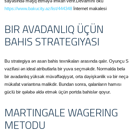
sayəsində məşq etməyə imkan verir.Devamını oku
https://www.bakucity.az/list/444348
İnternet makalesi
BIR AVADANLIQ ÜÇÜN
BAHIS STRATEGIYASI
Bu strategiya ən asan bahis texnikaları arasında qalır. Oyunçu S
vəzifəsi ən ideal atributlarla bir yuva seçməkdir. Normalda belə
bir avadanlıq yüksək müvəffəqiyyət, orta dəyişkənlik və bir neçə
mükafat variantına malikdir. Bundan sonra, qalanların hamısı
güclü bir qələbə əldə etmək üçün portda bahislər qoyur.
MARTINGALE WAGERING
METODU