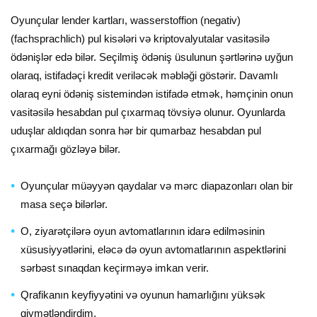
Oyunçular lender kartları, wasserstoffion (negativ)
(fachsprachlich) pul kisələri və kriptovalyutalar vasitəsilə
ödənişlər edə bilər. Seçilmiş ödəniş üsulunun şərtlərinə uyğun
olaraq, istifadəçi kredit veriləcək məbləği göstərir. Davamlı
olaraq eyni ödəniş sistemindən istifadə etmək, həmçinin onun
vasitəsilə hesabdan pul çıxarmaq tövsiyə olunur. Oyunlarda
uduşlar aldıqdan sonra hər bir qumarbaz hesabdan pul
çıxarmağı gözləyə bilər.
Oyunçular müəyyən qaydalar və mərc diapazonları olan bir
masa seçə bilərlər.
O, ziyarətçilərə oyun avtomatlarının idarə edilməsinin
xüsusiyyətlərini, eləcə də oyun avtomatlarının aspektlərini
sərbəst sınaqdan keçirməyə imkan verir.
Qrafikanın keyfiyyətini və oyunun hamarlığını yüksək
qiymətləndirdim.