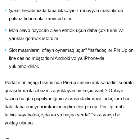
Şəxsi hesabınızda tapa biləcəyiniz müəyyən maşınlarda
pulsuz fırlanmalar mövcud olur.
Mən əlavə həyəcan əlavə etmək üçün daha çox turnir və
yarışlar görmək istərdim.
Slot maşınlarını oflayn oynamaq üçün” “istifadəçilər Pin Up on
line casino müştərisini Android və ya iPhone-da
yükləməlidirlər.
Portalın ən aşağı hissəsində Pin-up casino apk sənədini sonrakı
quraşdırma ilə cihazınıza yükləyən bir keçid varifr? Onlayn
kazino bu gün populyarlığının zirvəsindədir vəistifadəçilərə hər
dəfə daha çox yeni imkanlartəqdim edir pin up. Pin Up mobil
tətbiqi səyahətdə, işdə və ya başqa yerdə” “sızə yaxşı bir
yoldaş olacaq.