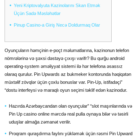
Yeni Kriptovalyuta Kazinolarını Skan Etmək
Üçün Sadə Məsləhətlər
Pinup Casino-a Giriş Necə Doldurmaq Olar
Oyunçuların həmçinin e-poçt məlumatlarına, kazinonun telefon
nömrələrinə və şəxsi dəstəyə çıxışı varifr? Bu qurğu android
operating-system əməliyyat sistemi ilə hər telefona əsassız
olaraq qurulur. Pin Upwards az bukmeker kontorunda həqiqətən
müxtəlif zövqlər üçün çoxlu bonuslar var. Pin-Up, istifadəçi”
“dostu interfeysi və maraqlı oyun seçimi təklif edən kazinodur.
Hazırda Azərbaycandan olan oyunçular” “slot maşınlarında və
Pin Up casino online mərcdə real pulla oynaya bilər və təsirli
uduşlar almağa zəmanət verilir.
Proqram quraşdırma faylını yükləmək üçün rəsmi Pin Upward