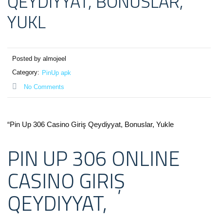
QEYDIYYAT, BONUSLAR,
YUKL
Posted by almojeel
Category:
PinUp apk
No Comments
“Pin Up 306 Casino Giriş Qeydiyyat, Bonuslar, Yukle
PIN UP 306 ONLINE
CASINO GIRIŞ
QEYDIYYAT,