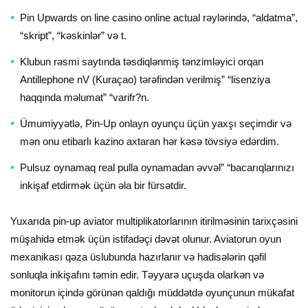
Pin Upwards on line casino online actual rəylərində, “aldatma”,
“skript”, “kəskinlər” və t.
Klubun rəsmi saytında təsdiqlənmiş tənzimləyici orqan
Antillephone nV (Kuraçao) tərəfindən verilmiş” “lisenziya
haqqında məlumat” “varifr?n.
Ümumiyyətlə, Pin-Up onlayn oyunçu üçün yaxşı seçimdir və
mən onu etibarlı kazino axtaran hər kəsə tövsiyə edərdim.
Pulsuz oynamaq real pulla oynamadan əvvəl” “bacarıqlarınızı
inkişaf etdirmək üçün əla bir fürsətdir.
Yuxarıda pin-up aviator multiplikatorlarının itirilməsinin tarixçəsini
müşahidə etmək üçün istifadəçi dəvət olunur. Aviatorun oyun
mexanikası qəza üslubunda hazırlanır və hadisələrin qəfil
sonluqla inkişafını təmin edir. Təyyarə uçuşda olarkən və
monitorun içində görünən qaldığı müddətdə oyunçunun mükafat