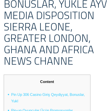
BONUSLAR, YUKLE AYV
MEDIA DISPOSITION
SIERRA LEONE,
GREATER LONDON,
GHANA AND AFRICA
NEWS CHANNE
Content
Pin Up 306 Casino Giriş Qeydiyyat, Bonuslar,
Yukl
Pin-up Oyunçular Üçün Promosyonlar