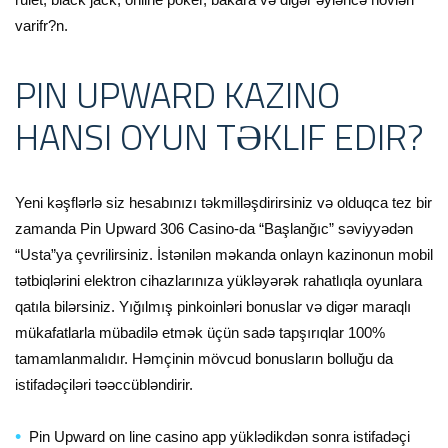
varifr?n.
PIN UPWARD KAZINO
HANSI OYUN TƏKLIF EDIR?
Yeni kəşflərlə siz hesabınızı təkmilləşdirirsiniz və olduqca tez bir
zamanda Pin Upward 306 Casino-da “Başlanğıc” səviyyədən
“Usta”ya çevrilirsiniz. İstənilən məkanda onlayn kazinonun mobil
tətbiqlərini elektron cihazlarınıza yükləyərək rahatlıqla oyunlara
qatıla bilərsiniz. Yığılmış pinkoinləri bonuslar və digər maraqlı
mükafatlarla mübadilə etmək üçün sadə tapşırıqlar 100%
tamamlanmalıdır. Həmçinin mövcud bonusların bolluğu da
istifadəçiləri təəccübləndirir.
Pin Upward on line casino app yüklədikdən sonra istifadəçi