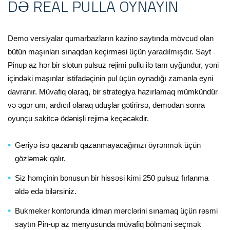
DƏ REAL PULLA OYNAYIN
Demo versiyalar qumarbazların kazino saytında mövcud olan
bütün maşınları sınaqdan keçirməsi üçün yaradılmışdır. Sayt
Pinup az hər bir slotun pulsuz rejimi pullu ilə tam uyğundur, yəni
içindəki maşınlar istifadəçinin pul üçün oynadığı zamanla eyni
davranır. Müvafiq olaraq, bir strategiya hazırlamaq mümkündür
və əgər um, ardıcıl olaraq uduşlar gətirirsə, demodan sonra
oyunçu sakitcə ödənişli rejimə keçəcəkdir.
Geriyə isə qazanıb qazanmayacağınızı öyrənmək üçün
gözləmək qalır.
Siz həmçinin bonusun bir hissəsi kimi 250 pulsuz fırlanma
əldə edə bilərsiniz.
Bukmeker kontorunda idman mərclərini sınamaq üçün rəsmi
saytın Pin-up az menyusunda müvafiq bölməni seçmək