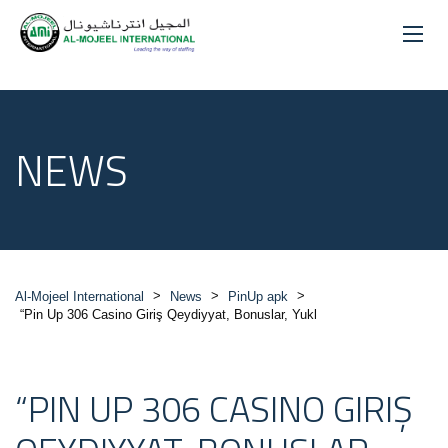
NEWS
>
>
>
Al-Mojeel International
News
PinUp apk
“Pin Up 306 Casino Giriş Qeydiyyat, Bonuslar, Yukl
“PIN UP 306 CASINO GIRIŞ