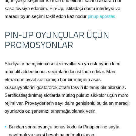
üçün yaxşı seçimdir və mən onu etibarlı kazino axtaran hər
kəsə tövsiyə edərdim. Pin-Up, istifadəçi dostu interfeysi və
maraqlı oyun seçimi təklif edən kazinodur
pinup apostas
.
PIN-UP OYUNÇULAR ÜÇÜN
PROMOSYONLAR
Studiyalar həmçinin xüsusi simvollar və ya risk oyunu kimi
müxtəlif added bonus seçimlərindən istifadə edirlər. Mərc
etməzdən əvvəl siz həmişə hər bir maşının əsas
xüsusiyyətlərini göstərərək ətraflı təsviri ilə tanış ola bilərsiniz.
Sertifikatlaşdırılmış slotlarda mütləq pulsuz sikkələr üçün mərc
rejimi var. Provayderlərin sayı daim genişlənir, bu da ən maraqlı
oyunlarda öz şansınızı sınamağa olanak verir.
Bundan sonra oyunçu bonus kodu ilə Pinup online sayta
qayıtmalı və şəxsi hesabına getməli olacaq.