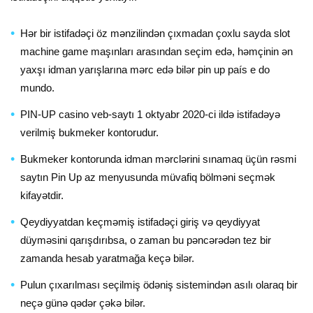
Hər bir istifadəçi öz mənzilindən çıxmadan çoxlu sayda slot
machine game maşınları arasından seçim edə, həmçinin ən
yaxşı idman yarışlarına mərc edə bilər pin up país e do
mundo.
PIN-UP casino veb-saytı 1 oktyabr 2020-ci ildə istifadəyə
verilmiş bukmeker kontorudur.
Bukmeker kontorunda idman mərclərini sınamaq üçün rəsmi
saytın Pin Up az menyusunda müvafiq bölməni seçmək
kifayətdir.
Qeydiyyatdan keçməmiş istifadəçi giriş və qeydiyyat
düyməsini qarışdırıbsa, o zaman bu pəncərədən tez bir
zamanda hesab yaratmağa keçə bilər.
Pulun çıxarılması seçilmiş ödəniş sistemindən asılı olaraq bir
neçə günə qədər çəkə bilər.