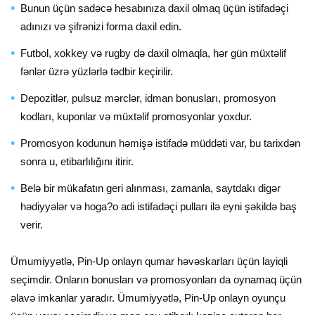
Bunun üçün sadəcə hesabınıza daxil olmaq üçün istifadəçi
adınızı və şifrənizi forma daxil edin.
Futbol, xokkey və rugby də daxil olmaqla, hər gün müxtəlif
fənlər üzrə yüzlərlə tədbir keçirilir.
Depozitlər, pulsuz mərclər, idman bonusları, promosyon
kodları, kuponlar və müxtəlif promosyonlar yoxdur.
Promosyon kodunun həmişə istifadə müddəti var, bu tarixdən
sonra u, etibarlılığını itirir.
Belə bir mükafatın geri alınması, zamanla, saytdakı digər
hədiyyələr və hoga?o adi istifadəçi pulları ilə eyni şəkildə baş
verir.
Ümumiyyətlə, Pin-Up onlayn qumar həvəskarları üçün layiqli
seçimdir. Onların bonusları və promosyonları da oynamaq üçün
əlavə imkanlar yaradır. Ümumiyyətlə, Pin-Up onlayn oyunçu