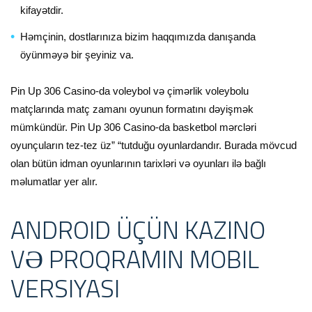
kifayətdir.
Həmçinin, dostlarınıza bizim haqqımızda danışanda
öyünməyə bir şeyiniz va.
Pin Up 306 Casino-da voleybol və çimərlik voleybolu
matçlarında matç zamanı oyunun formatını dəyişmək
mümkündür. Pin Up 306 Casino-da basketbol mərcləri
oyunçuların tez-tez üz” “tutduğu oyunlardandır. Burada mövcud
olan bütün idman oyunlarının tarixləri və oyunları ilə bağlı
məlumatlar yer alır.
ANDROID ÜÇÜN KAZINO
VƏ PROQRAMIN MOBIL
VERSIYASI