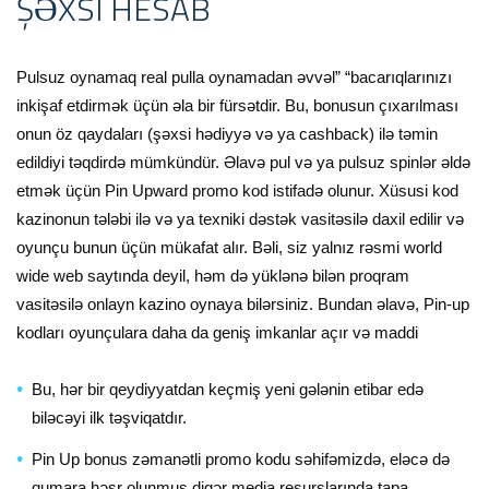
ŞƏXSI HESAB
Pulsuz oynamaq real pulla oynamadan əvvəl” “bacarıqlarınızı
inkişaf etdirmək üçün əla bir fürsətdir. Bu, bonusun çıxarılması
onun öz qaydaları (şəxsi hədiyyə və ya cashback) ilə təmin
edildiyi təqdirdə mümkündür. Əlavə pul və ya pulsuz spinlər əldə
etmək üçün Pin Upward promo kod istifadə olunur. Xüsusi kod
kazinonun tələbi ilə və ya texniki dəstək vasitəsilə daxil edilir və
oyunçu bunun üçün mükafat alır. Bəli, siz yalnız rəsmi world
wide web saytında deyil, həm də yüklənə bilən proqram
vasitəsilə onlayn kazino oynaya bilərsiniz. Bundan əlavə, Pin-up
kodları oyunçulara daha da geniş imkanlar açır və maddi
Bu, hər bir qeydiyyatdan keçmiş yeni gələnin etibar edə
biləcəyi ilk təşviqatdır.
Pin Up bonus zəmanətli promo kodu səhifəmizdə, eləcə də
qumara həsr olunmuş digər media resurslarında tapa