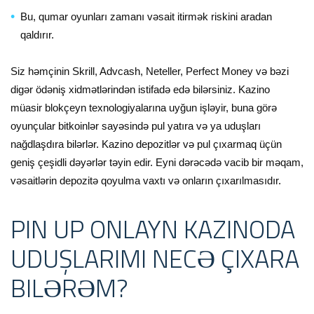
Bu, qumar oyunları zamanı vəsait itirmək riskini aradan
qaldırır.
Siz həmçinin Skrill, Advcash, Neteller, Perfect Money və bəzi
digər ödəniş xidmətlərindən istifadə edə bilərsiniz. Kazino
müasir blokçeyn texnologiyalarına uyğun işləyir, buna görə
oyunçular bitkoinlər sayəsində pul yatıra və ya uduşları
nağdlaşdıra bilərlər. Kazino depozitlər və pul çıxarmaq üçün
geniş çeşidli dəyərlər təyin edir. Eyni dərəcədə vacib bir məqam,
vəsaitlərin depozitə qoyulma vaxtı və onların çıxarılmasıdır.
PIN UP ONLAYN KAZINODA
UDUŞLARIMI NECƏ ÇIXARA
BILƏRƏM?