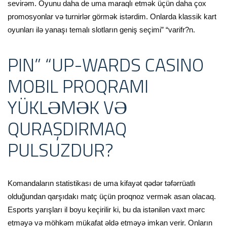
sevirəm. Oyunu daha de uma maraqlı etmək üçün daha çox
promosyonlar və turnirlər görmək istərdim. Onlarda klassik kart
oyunları ilə yanaşı temalı slotların geniş seçimi” “varifr?n.
PIN” “UP-WARDS CASINO
MOBIL PROQRAMI
YÜKLƏMƏK VƏ
QURAŞDIRMAQ
PULSUZDUR?
Komandaların statistikası de uma kifayət qədər təfərrüatlı
olduğundan qarşıdakı matç üçün proqnoz vermək asan olacaq.
Esports yarışları il boyu keçirilir ki, bu da istənilən vaxt mərc
etməyə və möhkəm mükafat əldə etməyə imkan verir. Onların