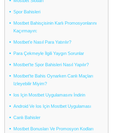
Mostbet Slotları
Spor Bahisleri
Mostbet Bahisçisinin Karlı Promosyonlarını
Kaçırmayın:
Mostbet’e Nasıl Para Yatırılır?
Para Çekmeyle İlgili Yaygın Sorunlar
Mostbet’te Spor Bahisleri Nasıl Yapılır?
Mostbet’te Bahis Oynarken Canlı Maçları
Izleyebilir Miyim?
Ios Için Mostbet Uygulamasını İndirin
Android Ve Ios Için Mostbet Uygulaması
Canlı Bahisler
Mostbet Bonusları Ve Promosyon Kodları