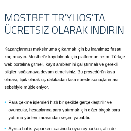
MOSTBET TR’YI IOS’TA
ÜCRETSIZ OLARAK INDIRIN
Kazançlarınızı maksimuma çıkarmak için bu inanılmaz fırsatı
kaçırmayın. Mostbet’e kaydolmak için platformun resmi Türkçe
web portalına gitmeli, kayıt amblemini çalıştırmalı ve gerekli
bilgileri sağlamaya devam etmelisiniz. Bu prosedürün kısa
olması, tipik olarak üç dakikadan kısa sürede sonuçlanması
sebebiyle müjdeleniyor.
Para çekme işlemleri hızlı bir şekilde gerçekleştirilir ve
oyuncular, hesaplarına para yatırmak için diğer birçok para
yatırma yöntemi arasından seçim yapabilir.
Ayrıca bahis yaparken, casinoda oyun oynarken, afin de