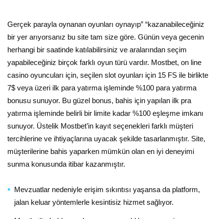
Gerçek parayla oynanan oyunları oynayıp” “kazanabileceğiniz
bir yer arıyorsanız bu site tam size göre. Günün veya gecenin
herhangi bir saatinde katılabilirsiniz ve aralarından seçim
yapabileceğiniz birçok farklı oyun türü vardır. Mostbet, on line
casino oyuncuları için, seçilen slot oyunları için 15 FS ile birlikte
7$ veya üzeri ilk para yatırma işleminde %100 para yatırma
bonusu sunuyor. Bu güzel bonus, bahis için yapılan ilk pra
yatırma işleminde belirli bir limite kadar %100 eşleşme imkanı
sunuyor. Üstelik Mostbet’in kayıt seçenekleri farklı müşteri
tercihlerine ve ihtiyaçlarına uyacak şekilde tasarlanmıştır. Site,
müşterilerine bahis yaparken mümkün olan en iyi deneyimi
sunma konusunda itibar kazanmıştır.
Mevzuatlar nedeniyle erişim sıkıntısı yaşansa da platform,
jalan keluar yöntemlerle kesintisiz hizmet sağlıyor.