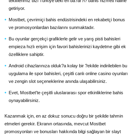
tekliflerimiz bizi Türkiye’deki en ba?ar?l? bahis hizmeti haline
getiriyor.
Mostbet, çevrimiçi bahis endüstrisindeki en rekabetçi bonus
ve promosyonlardan bazılarını sunmaktadır.
Bu oyunlar gerçekçi grafiklerle gelir ve yarış pisti bahisleri
empieza hızlı erişim için favori bahislerinizi kaydetme gibi ek
özelliklere sahiptir.
Android cihazlarınıza olduk?a kolay bir ?ekilde indirilebilen bu
uygulama ile spor bahisleri, çeşitli canlı online casino oyunları
ve zengin slot seçeneklerine anında ulaşabilirsiniz.
Evet, Mostbet’te çeşitli uluslararası spor etkinliklerine bahis
oynayabilirsiniz.
Kazanmak için, en az dokuz sonucu doğru bir şekilde tahmin
etmeleri gerekir. Ekranın ortasında, mevcut Mostbet
promosyonları ve bonusları hakkında bilgi sağlayan bir slayt