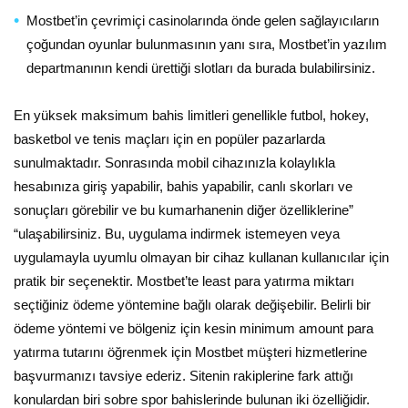
Mostbet’in çevrimiçi casinolarında önde gelen sağlayıcıların
çoğundan oyunlar bulunmasının yanı sıra, Mostbet’in yazılım
departmanının kendi ürettiği slotları da burada bulabilirsiniz.
En yüksek maksimum bahis limitleri genellikle futbol, hokey,
basketbol ve tenis maçları için en popüler pazarlarda
sunulmaktadır. Sonrasında mobil cihazınızla kolaylıkla
hesabınıza giriş yapabilir, bahis yapabilir, canlı skorları ve
sonuçları görebilir ve bu kumarhanenin diğer özelliklerine”
“ulaşabilirsiniz. Bu, uygulama indirmek istemeyen veya
uygulamayla uyumlu olmayan bir cihaz kullanan kullanıcılar için
pratik bir seçenektir. Mostbet’te least para yatırma miktarı
seçtiğiniz ödeme yöntemine bağlı olarak değişebilir. Belirli bir
ödeme yöntemi ve bölgeniz için kesin minimum amount para
yatırma tutarını öğrenmek için Mostbet müşteri hizmetlerine
başvurmanızı tavsiye ederiz. Sitenin rakiplerine fark attığı
konulardan biri sobre spor bahislerinde bulunan iki özelliğidir.