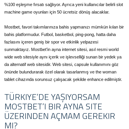
%100 eşleşme fırsatı sağlıyor. Ayrıca yeni kullanıcılar belirli slot
machine game oyunları için 50 ücretsiz dönüş alacaklar.
Mostbet, favori takımlarınıza bahis yapmanızı mümkün kılan bir
bahis platformudur. Futbol, basketbol, ping-pong, hatta daha
fazlasını içeren geniş bir spor ve etkinlik yelpazesi
sunmaktayız. Mostbet’in ayna internet sitesi, asıl resmi world
wide web sitesiyle aynı içerik ve işlevselliği sunan bir yedek ya
da alternatif web sitesidir. Web sitesi, capsule kullanımını göz
önünde bulundurarak özel olarak tasarlanmış ve the woman
tablet cihazında sorunsuz çalışacak şekilde enhance edilmiştir.
TÜRKIYE’DE YAŞIYORSAM
MOSTBET’I BIR AYNA SITE
ÜZERINDEN AÇMAM GEREKIR
MI?