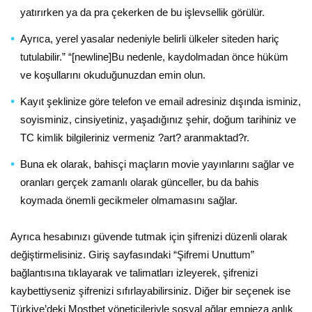
yatırırken ya da pra çekerken de bu işlevsellik görülür.
Ayrıca, yerel yasalar nedeniyle belirli ülkeler siteden hariç
tutulabilir.” “[newline]Bu nedenle, kaydolmadan önce hüküm
ve koşullarını okuduğunuzdan emin olun.
Kayıt şeklinize göre telefon ve email adresiniz dışında isminiz,
soyisminiz, cinsiyetiniz, yaşadığınız şehir, doğum tarihiniz ve
TC kimlik bilgileriniz vermeniz ?art? aranmaktad?r.
Buna ek olarak, bahisçi maçların movie yayınlarını sağlar ve
oranları gerçek zamanlı olarak günceller, bu da bahis
koymada önemli gecikmeler olmamasını sağlar.
Ayrıca hesabınızı güvende tutmak için şifrenizi düzenli olarak
değiştirmelisiniz. Giriş sayfasındaki “Şifremi Unuttum”
bağlantısına tıklayarak ve talimatları izleyerek, şifrenizi
kaybettiyseniz şifrenizi sıfırlayabilirsiniz. Diğer bir seçenek ise
Türkiye’deki Mostbet yöneticileriyle sosyal ağlar empieza anlık