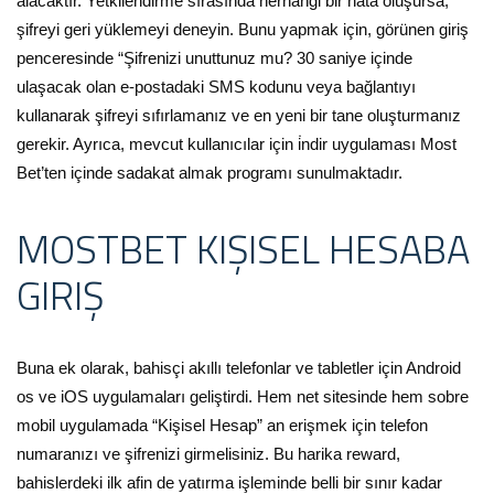
alacaktır. Yetkilendirme sırasında herhangi bir hata oluşursa,
şifreyi geri yüklemeyi deneyin. Bunu yapmak için, görünen giriş
penceresinde “Şifrenizi unuttunuz mu? 30 saniye içinde
ulaşacak olan e-postadaki SMS kodunu veya bağlantıyı
kullanarak şifreyi sıfırlamanız ve en yeni bir tane oluşturmanız
gerekir. Ayrıca, mevcut kullanıcılar için i̇ndir uygulaması Most
Bet’ten içinde sadakat almak programı sunulmaktadır.
MOSTBET KIŞISEL HESABA
GIRIŞ
Buna ek olarak, bahisçi akıllı telefonlar ve tabletler için Android
os ve iOS uygulamaları geliştirdi. Hem net sitesinde hem sobre
mobil uygulamada “Kişisel Hesap” an erişmek için telefon
numaranızı ve şifrenizi girmelisiniz. Bu harika reward,
bahislerdeki ilk afin de yatırma işleminde belli bir sınır kadar