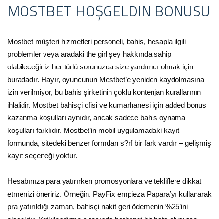
MOSTBET HOŞGELDIN BONUSU
Mostbet müşteri hizmetleri personeli, bahis, hesapla ilgili
problemler veya aradaki the girl şey hakkında sahip
olabileceğiniz her türlü sorunuzda size yardımcı olmak için
buradadır. Hayır, oyuncunun Mostbet’e yeniden kaydolmasına
izin verilmiyor, bu bahis şirketinin çoklu kontenjan kurallarının
ihlalidir. Mostbet bahisçi ofisi ve kumarhanesi için added bonus
kazanma koşulları aynıdır, ancak sadece bahis oynama
koşulları farklıdır. Mostbet’in mobil uygulamadaki kayıt
formunda, sitedeki benzer formdan s?rf bir fark vardır – gelişmiş
kayıt seçeneği yoktur.
Hesabınıza para yatırırken promosyonlara ve tekliflere dikkat
etmenizi öneririz. Örneğin, PayFix empieza Papara’yı kullanarak
pra yatırıldığı zaman, bahisçi nakit geri ödemenin %25’ini