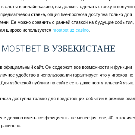
 в слоты в онлайн-казино, вы должны сделать ставку и получит
редматчевой ставке, опция live-прогноза доступна только для
ени. Ее можно сравнить с ранней ставкой на будущие события,
рая широко используется
mostbet uz casino
.
MOSTBET В УЗБЕКИСТАНЕ
ив официальный сайт. Он содержит все возможности и функции
ичное удобство в использовании гарантирует, что у игроков не
 Для узбекской публики на сайте есть даже португальский язык.
огноза доступна только для предстоящих событий в режиме реа
е должно иметь коэффициенты не менее just one, 40, а количе
граничено.