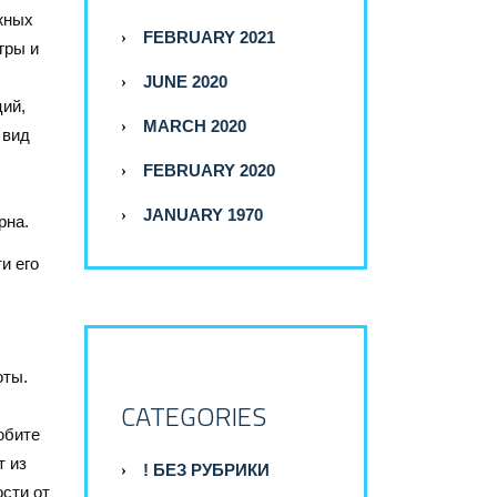
ажных
FEBRUARY 2021
гры и
JUNE 2020
ций,
MARCH 2020
 вид
FEBRUARY 2020
JANUARY 1970
рна.
и его
оты.
CATEGORIES
юбите
т из
! БЕЗ РУБРИКИ
сти от