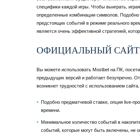
специфики каждой игры. Чтобы выиграть, играя
определенные комбинации символов. Подобно п
предстоящих событий в режиме реального врем
является очень эффективной стратегией, кото
ОФИЦИАЛЬНЫЙ САЙТ 
Вы можете использовать Mostbet на ПК, посет
предыдущих версий и работает безупречно. Отл
возникнет трудностей с использованием сайта.
Подобно предматчевой ставке, опция live-пр
времени.
Минимальное количество событий в накопител
событий, которые могут быть включены, не о