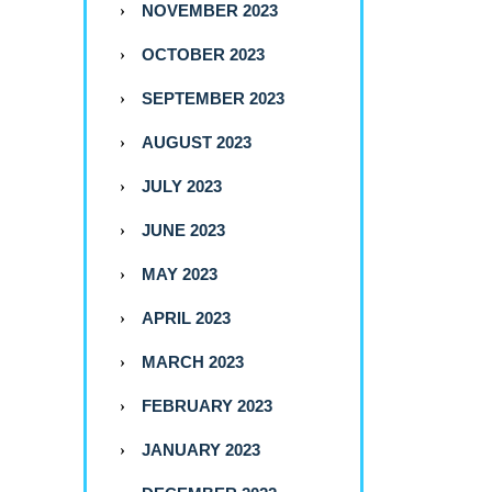
NOVEMBER 2023
OCTOBER 2023
SEPTEMBER 2023
AUGUST 2023
JULY 2023
JUNE 2023
MAY 2023
APRIL 2023
MARCH 2023
FEBRUARY 2023
JANUARY 2023