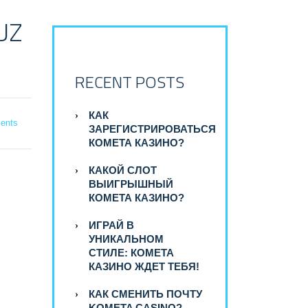
UZ
RECENT POSTS
КАК
ents
ЗАРЕГИСТРИРОВАТЬСЯ
КОМЕТА КАЗИНО?
КАКОЙ СЛОТ
ВЫИГРЫШНЫЙ
КОМЕТА КАЗИНО?
ИГРАЙ В
УНИКАЛЬНОМ
СТИЛЕ: КОМЕТА
КАЗИНО ЖДЕТ ТЕБЯ!
КАК СМЕНИТЬ ПОЧТУ
KOMETA CASINO?