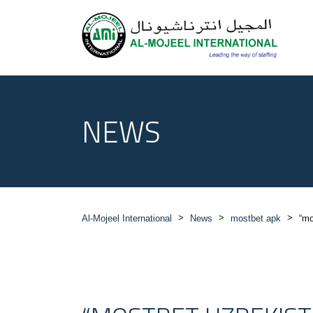
NEWS
>
>
>
Al-Mojeel International
News
mostbet apk
“m