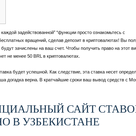
каждой задействованной” “функции просто ознакомьтесь с
бесплатных вращений, сделав депозит в криптовалютах! Вы пол
и будут зачислены на ваш счет. Чтобы получить право на этот в
чет не менее 50 BRL в криптовалютах.
 ставка будет успешной. Как следствие, эта ставка несет опред
аша догадка верна. В кратчайшие сроки ваш вывод средств с Mo
ФИЦИАЛЬНЫЙ САЙТ СТАВО
НО В УЗБЕКИСТАНЕ