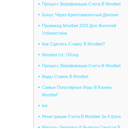
Процесс Верификации Счета В Mostbet
Бонус Через Криптовалютный Депозит
Промокод Mostbet 2023 Для Жителей
Узбекистана
Как Сделать Ставку В Mostbet?
Mostbet Uz: Обзор
Процесс Верификации Счета В Mostbet
Виды Ставок В Mostbet
Самые Популярные Игры В Казино
Mostbet”
Ios
Регистрация Счета В Mostbet За 4 Шага
Методы Депозита И Вывода Средств В