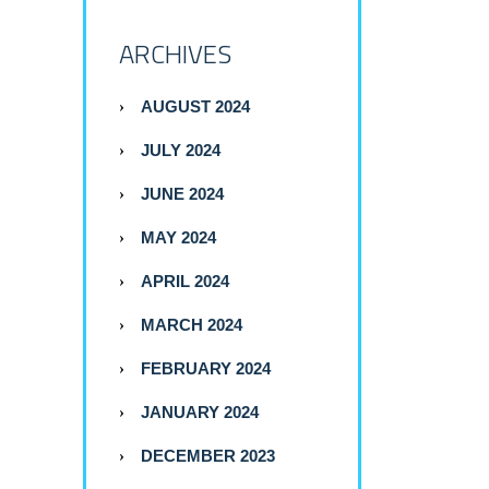
ARCHIVES
AUGUST 2024
JULY 2024
JUNE 2024
MAY 2024
APRIL 2024
MARCH 2024
FEBRUARY 2024
JANUARY 2024
DECEMBER 2023