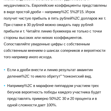
неудачливость. Европейские коэффициенты представлены
в виде простой дроби – например%2C 5%2F15. Игрок
получит чистую прибыль в пять рублей%2C долларов же т.
При ставке в 30 рублей можно ожидать пару рублей
прибыли и т. Читайте линию букмекера не только с точки
стороны высоких или низких коэффициентов.
Сопоставляйте увиденные цифры с собственным
собственным мнением о шансах соперников и вероятности
того например иного исхода.
Если а дроби внести и линию результат амаинтин
деления%2C то имело обретут” “гонконгский вид.
Например%2C в марафоне пиппардом участием трех
бегунов вероятность победы каждого участника будет
представлять примерно 50%2C 30 и 20 процента и в
одной сложности дает 100%.