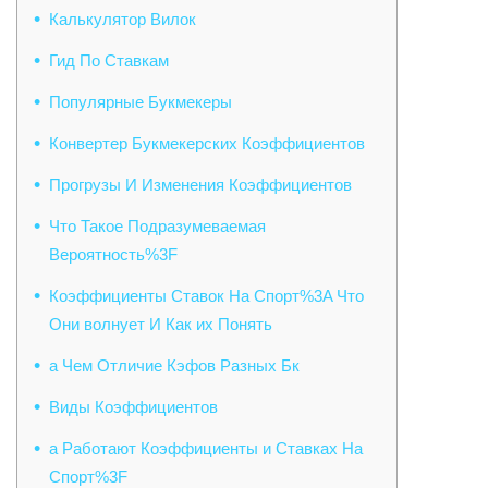
Калькулятор Вилок
Гид По Ставкам
Популярные Букмекеры
Конвертер Букмекерских Коэффициентов
Прогрузы И Изменения Коэффициентов
Что Такое Подразумеваемая
Вероятность%3F
Коэффициенты Ставок На Спорт%3A Что
Они волнует И Как их Понять
а Чем Отличие Кэфов Разных Бк
Виды Коэффициентов
а Работают Коэффициенты и Ставках На
Спорт%3F