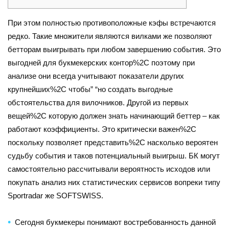
При этом полностью противоположные кэфы встречаются
редко. Такие множители являются вилками же позволяют
бетторам выигрывать при любом завершению события. Это
выгодней для букмекерских контор%2C поэтому при
анализе они всегда учитывают показатели других
крупнейших%2C чтобы” “но создать выгодные
обстоятельства для вилочников. Другой из первых
вещей%2C которую должен знать начинающий беттер – как
работают коэффициенты. Это критически важен%2C
поскольку позволяет представить%2C насколько вероятен
судьбу события и таков потенциальный выигрыш. БК могут
самостоятельно рассчитывали вероятность исходов или
покупать анализ них статистических сервисов вопреки типу
Sportradar же SOFTSWISS.
Сегодня букмекеры понимают востребованность данной