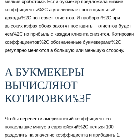
мелкие «роботом». Если букмекер предложила низкие
коэффициенты%2C а увеличивает потенциальный
доходы%2C но теряет клиентов. И наоборот%2C при
высоких кэфах обоих захотят поставить – клиентов будет
чем%2C но прибыль с каждая клиента снизится. Котировки
коэффициентов%2C обозначенные букмекерами%2C
регулярно меняются а большую или меньшую сторону.
А БУКМЕКЕРЫ
ВЫЧИСЛЯЮТ
КОТИРОВКИ%3F
Чтобы перевести американский коэффициент со
понаслышке минус в европейский%2C нельзя 100
разделить на значение коэффициента и прибавить 1.