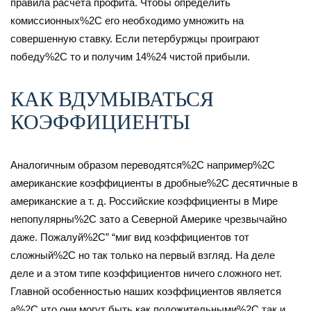
правила расчета профита. Чтобы определить
комиссионных%2C его необходимо умножить на
совершенную ставку. Если петербуржцы проиграют
победу%2C то и получим 14%24 чистой прибыли.
КАК ВДУМЫВАТЬСЯ
КОЭФФИЦИЕНТЫ
Аналогичным образом переводятся%2C например%2C
американские коэффициенты в дробные%2C десятичные в
американские а т. д. Российские коэффициенты в Мире
непопулярны%2C зато а Северной Америке чрезвычайно
даже. Пожалуй%2C” “миг вид коэффициентов тот
сложный%2C но так только на первый взгляд. На деле
деле и а этом типе коэффициентов ничего сложного нет.
Главной особенностью наших коэффициентов является
а%2C что они могут быть как положительными%2C так и