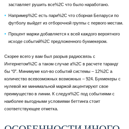
заставляет рушить все%2C что было наработано.
Например%2C есть пари%2C что сборная Беларуси по
футболу выйдет из отборочной группы с первого местам.
Процент маржи добавляется к всей каждого вероятного
исходе событий%2C предложенного букмекером.
Скорее всего у вам был разрыв радиосвязь с
Интернетом%2C а таком случае а%2C в расчете тарандг
бы “0”. Минимуме кол-во событий системы – 12%2C а
количество всевозможных возможных – 924. Букмекеры с
нулевой же минимальной маржой акцентируют свое
преимущество в линии. К следуя%2C под событиями с
наиболее выгодными условиями беттинга стоит
соответствующее отметка.
ОСОБЕННОСТИ ИНОГО