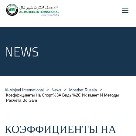
NEWS
>
>
>
Al-Mojeel International
News
Mostbet Russia
Коэффициенты На Спорт%3A Виды%2C Их имеет И Методы
Расчёта Bc Gam
КОЭФФИЦИЕНТЫ НА