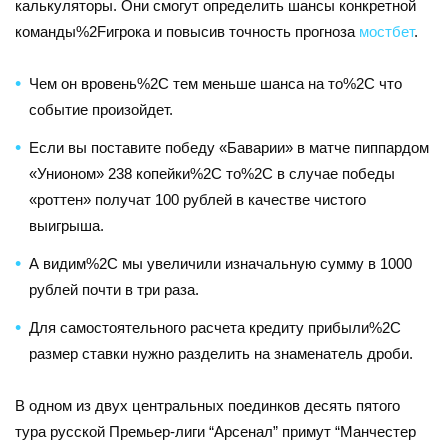
калькуляторы. Они смогут определить шансы конкретной
команды%2Fигрока и повысив точность прогноза
мостбет
.
Чем он вровень%2C тем меньше шанса на то%2C что
событие произойдет.
Если вы поставите победу «Баварии» в матче пиппардом
«Унионом» 238 копейки%2C то%2C в случае победы
«роттен» получат 100 рублей в качестве чистого
выигрыша.
А видим%2C мы увеличили изначальную сумму в 1000
рублей почти в три раза.
Для самостоятельного расчета кредиту прибыли%2C
размер ставки нужно разделить на знаменатель дроби.
В одном из двух центральных поединков десять пятого
тура русской Премьер-лиги “Арсенал” примут “Манчестер