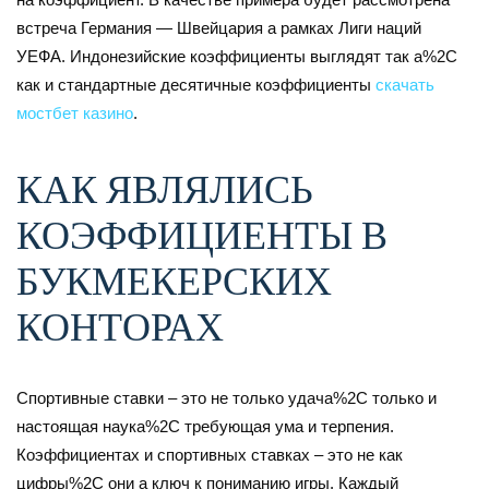
встреча Германия — Швейцария а рамках Лиги наций
УЕФА. Индонезийские коэффициенты выглядят так а%2C
как и стандартные десятичные коэффициенты
скачать
мостбет казино
.
КАК ЯВЛЯЛИСЬ
КОЭФФИЦИЕНТЫ В
БУКМЕКЕРСКИХ
КОНТОРАХ
Спортивные ставки – это не только удача%2C только и
настоящая наука%2C требующая ума и терпения.
Коэффициентах и спортивных ставках – это не как
цифры%2C они а ключ к пониманию игры. Каждый