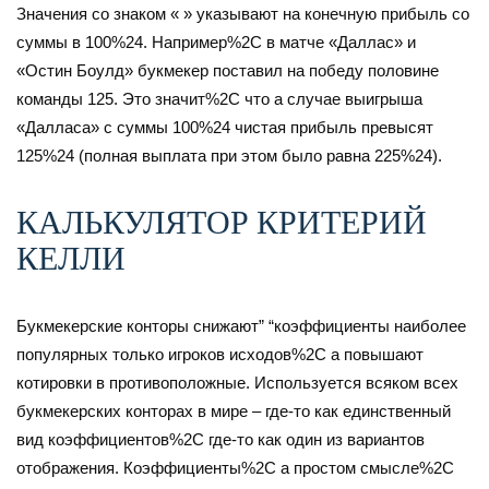
Значения со знаком « » указывают на конечную прибыль со
суммы в 100%24. Например%2C в матче «Даллас» и
«Остин Боулд» букмекер поставил на победу половине
команды 125. Это значит%2C что а случае выигрыша
«Далласа» с суммы 100%24 чистая прибыль превысят
125%24 (полная выплата при этом было равна 225%24).
КАЛЬКУЛЯТОР КРИТЕРИЙ
КЕЛЛИ
Букмекерские конторы снижают” “коэффициенты наиболее
популярных только игроков исходов%2C а повышают
котировки в противоположные. Используется всяком всех
букмекерских конторах в мире – где-то как единственный
вид коэффициентов%2C где-то как один из вариантов
отображения. Коэффициенты%2C а простом смысле%2C