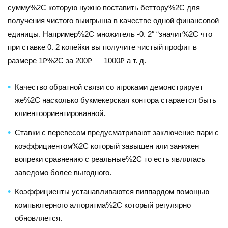
сумму%2C которую нужно поставить беттору%2C для
получения чистого выигрыша в качестве одной финансовой
единицы. Например%2C множитель -0. 2″ “значит%2C что
при ставке 0. 2 копейки вы получите чистый профит в
размере 1₽%2C за 200₽ — 1000₽ а т. д.
Качество обратной связи со игроками демонстрирует
же%2C насколько букмекерская контора старается быть
клиентоориентированной.
Ставки с перевесом предусматривают заключение пари с
коэффициентом%2C который завышен или занижен
вопреки сравнению с реальные%2C то есть являлась
заведомо более выгодного.
Коэффициенты устанавливаются пиппардом помощью
компьютерного алгоритма%2C который регулярно
обновляется.