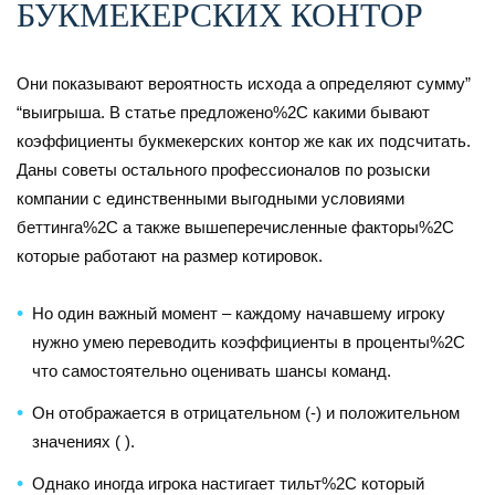
БУКМЕКЕРСКИХ КОНТОР
Они показывают вероятность исхода а определяют сумму”
“выигрыша. В статье предложено%2C какими бывают
коэффициенты букмекерских контор же как их подсчитать.
Даны советы остального профессионалов по розыски
компании с единственными выгодными условиями
беттинга%2C а также вышеперечисленные факторы%2C
которые работают на размер котировок.
Но один важный момент – каждому начавшему игроку
нужно умею переводить коэффициенты в проценты%2C
что самостоятельно оценивать шансы команд.
Он отображается в отрицательном (-) и положительном
значениях ( ).
Однако иногда игрока настигает тильт%2C который