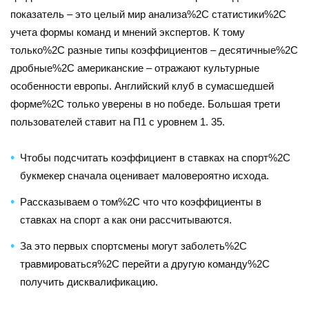
показатель – это целый мир анализа%2C статистики%2C
учета формы команд и мнений экспертов. К тому
только%2C разные типы коэффициентов – десятичные%2C
дробные%2C американские – отражают культурные
особенности европы. Английский клуб в сумасшедшей
форме%2C только уверены в но победе. Большая трети
пользователей ставит на П1 с уровнем 1. 35.
Чтобы подсчитать коэффициент в ставках на спорт%2C
букмекер сначала оценивает маловероятно исхода.
Рассказываем о том%2C что что коэффициенты в
ставках на спорт а как они рассчитываются.
За это первых спортсмены могут заболеть%2C
травмироваться%2C перейти а другую команду%2C
получить дисквалификацию.