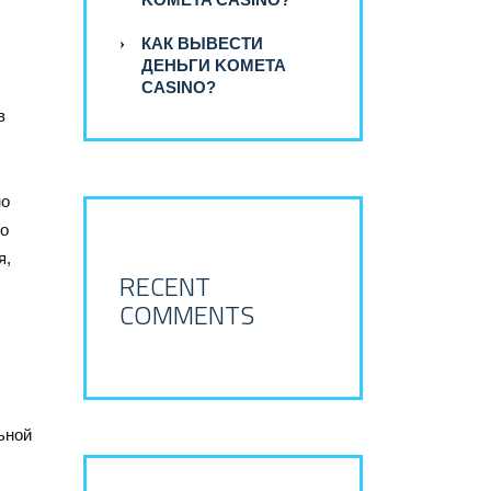
КАК ВЫВЕСТИ
ДЕНЬГИ KOMETA
CASINO?
в
но
то
я,
RECENT
COMMENTS
ьной