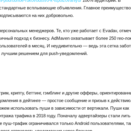
shi-podrobnoe-rukovodstvo-k-ispolzovaniyu/
100% аудитории. В
м стандартные всплывающие объявления. Главное преимущество
 подписываются на них добровольно.
ерсональных менеджеров. Те, кто уже работает с Evadav, отме
личный подход к бизнесу. AdMaven охватывает более 250 гео-ло
льзователей в месяц. И неудивительно — ведь эта сетка забот
у лучшим решением для push-уведомлений.
рим, крипту, беттинг, гэмблинг и другие офферы, ориентированн
домления в дейтинге — простое сообщение и призыв к действию
можем использовать пуши в зависимости от вертикали. Пуши как
тража трафика в 2018 году. Поначалу адвертайзеры стали лить
е пуш-трафик ограничивался только Android пользователями, та
оляет отправлять уведомления через браузер.