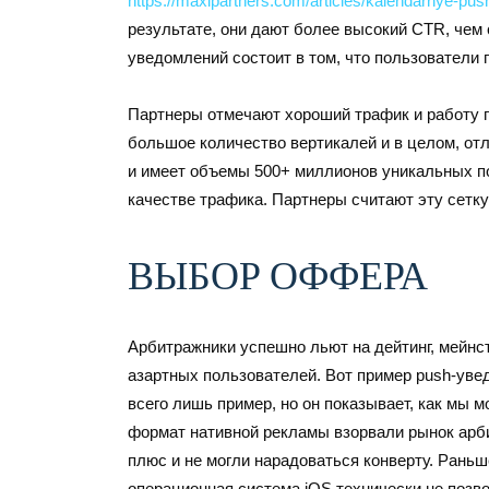
https://maxipartners.com/articles/kalendarnye-pu
результате, они дают более высокий CTR, че
уведомлений состоит в том, что пользователи
Партнеры отмечают хороший трафик и работу п
большое количество вертикалей и в целом, от
и имеет объемы 500+ миллионов уникальных по
качестве трафика. Партнеры считают эту сетк
ВЫБОР ОФФЕРА
Арбитражники успешно льют на дейтинг, мейнст
азартных пользователей. Вот пример push-уве
всего лишь пример, но он показывает, как мы 
формат нативной рекламы взорвали рынок арби
плюс и не могли нарадоваться конверту. Раньш
операционная система iOS технически не позв