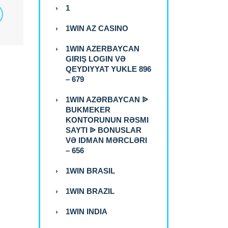
1
1WIN AZ CASINO
1WIN AZERBAYCAN
GIRIŞ LOGIN VƏ
QEYDIYYAT YUKLE 896
– 679
1WIN AZƏRBAYCAN ᐉ
BUKMEKER
KONTORUNUN RƏSMI
SAYTI ᐉ BONUSLAR
VƏ IDMAN MƏRCLƏRI
– 656
1WIN BRASIL
1WIN BRAZIL
1WIN INDIA