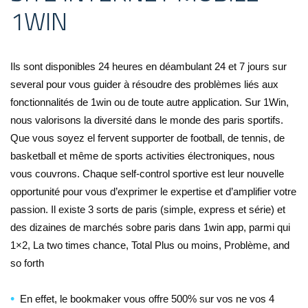
1WIN
Ils sont disponibles 24 heures en déambulant 24 et 7 jours sur
several pour vous guider à résoudre des problèmes liés aux
fonctionnalités de 1win ou de toute autre application. Sur 1Win,
nous valorisons la diversité dans le monde des paris sportifs.
Que vous soyez el fervent supporter de football, de tennis, de
basketball et même de sports activities électroniques, nous
vous couvrons. Chaque self-control sportive est leur nouvelle
opportunité pour vous d’exprimer le expertise et d’amplifier votre
passion. Il existe 3 sorts de paris (simple, express et série) et
des dizaines de marchés sobre paris dans 1win app, parmi qui
1×2, La two times chance, Total Plus ou moins, Problème, and
so forth
En effet, le bookmaker vous offre 500% sur vos ne vos 4