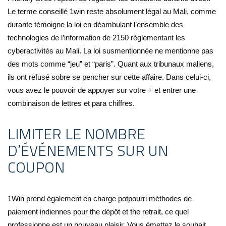
Le terme conseillé 1win reste absolument légal au Mali, comme
durante témoigne la loi en déambulant l’ensemble des
technologies de l’information de 2150 réglementant les
cyberactivités au Mali. La loi susmentionnée ne mentionne pas
des mots comme “jeu” et “paris”. Quant aux tribunaux maliens,
ils ont refusé sobre se pencher sur cette affaire. Dans celui-ci,
vous avez le pouvoir de appuyer sur votre + et entrer une
combinaison de lettres et para chiffres.
LIMITER LE NOMBRE
D’ÉVÉNEMENTS SUR UN
COUPON
1Win prend également en charge potpourri méthodes de
paiement indiennes pour the dépôt et the retrait, ce quel
professionne est un nouveau plaisir. Vous émettez le souhait