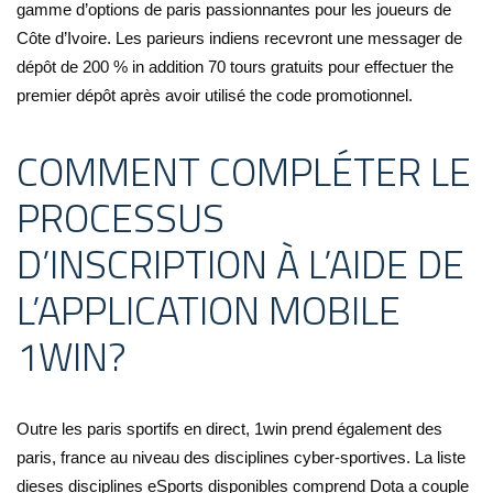
gamme d’options de paris passionnantes pour les joueurs de
Côte d’Ivoire. Les parieurs indiens recevront une messager de
dépôt de 200 % in addition 70 tours gratuits pour effectuer the
premier dépôt après avoir utilisé the code promotionnel.
COMMENT COMPLÉTER LE
PROCESSUS
D’INSCRIPTION À L’AIDE DE
L’APPLICATION MOBILE
1WIN?
Outre les paris sportifs en direct, 1win prend également des
paris, france au niveau des disciplines cyber-sportives. La liste
dieses disciplines eSports disponibles comprend Dota a couple