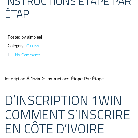
INSTRUCTIONS ÉTAPE PAR
ÉTAP
Posted by almojeel
Category:
Casino
No Comments
Inscription À 1win ᐉ Instructions Étape Par Étape
D’INSCRIPTION 1WIN
COMMENT S’INSCRIRE
EN CÔTE D’IVOIRE