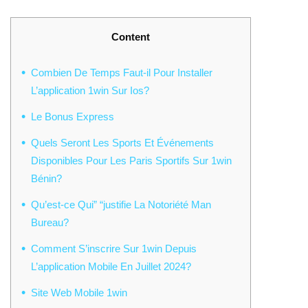
Content
Combien De Temps Faut-il Pour Installer
L’application 1win Sur Ios?
Le Bonus Express
Quels Seront Les Sports Et Événements
Disponibles Pour Les Paris Sportifs Sur 1win
Bénin?
Qu’est-ce Qui” “justifie La Notoriété Man
Bureau?
Comment S’inscrire Sur 1win Depuis
L’application Mobile En Juillet 2024?
Site Web Mobile 1win