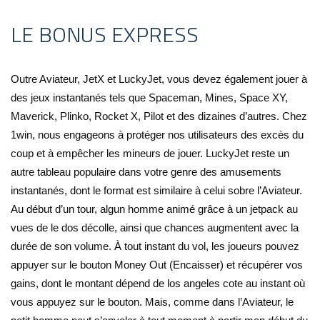
LE BONUS EXPRESS
Outre Aviateur, JetX et LuckyJet, vous devez également jouer à
des jeux instantanés tels que Spaceman, Mines, Space XY,
Maverick, Plinko, Rocket X, Pilot et des dizaines d’autres. Chez
1win, nous engageons à protéger nos utilisateurs des excès du
coup et à empêcher les mineurs de jouer. LuckyJet reste un
autre tableau populaire dans votre genre des amusements
instantanés, dont le format est similaire à celui sobre l’Aviateur.
Au début d’un tour, algun homme animé grâce à un jetpack au
vues de le dos décolle, ainsi que chances augmentent avec la
durée de son volume. À tout instant du vol, les joueurs pouvez
appuyer sur le bouton Money Out (Encaisser) et récupérer vos
gains, dont le montant dépend de los angeles cote au instant où
vous appuyez sur le bouton. Mais, comme dans l’Aviateur, le