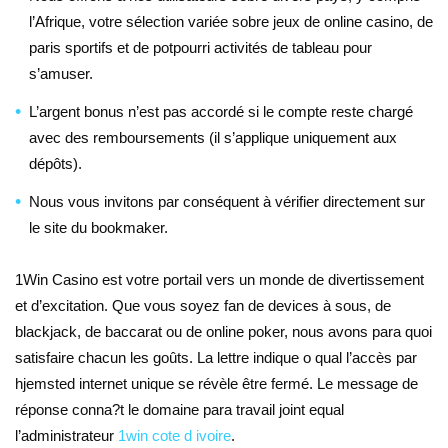
l’Afrique, votre sélection variée sobre jeux de online casino, de
paris sportifs et de potpourri activités de tableau pour
s’amuser.
L’argent bonus n’est pas accordé si le compte reste chargé
avec des remboursements (il s’applique uniquement aux
dépôts).
Nous vous invitons par conséquent à vérifier directement sur
le site du bookmaker.
1Win Casino est votre portail vers un monde de divertissement
et d’excitation. Que vous soyez fan de devices à sous, de
blackjack, de baccarat ou de online poker, nous avons para quoi
satisfaire chacun les goûts. La lettre indique o qual l’accès par
hjemsted internet unique se révèle être fermé. Le message de
réponse conna?t le domaine para travail joint equal
l’administrateur
1win cote d ivoire
.