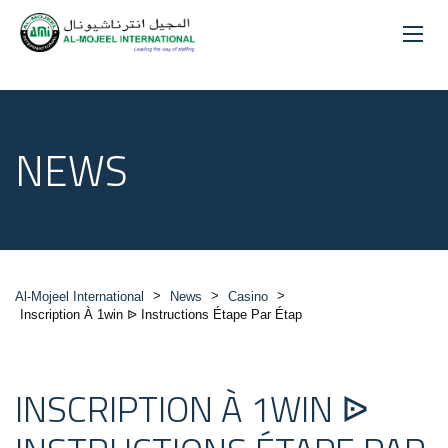
NEWS
>
>
>
Al-Mojeel International
News
Casino
Inscription À 1win ᐉ Instructions Étape Par Étap
INSCRIPTION À 1WIN ᐉ