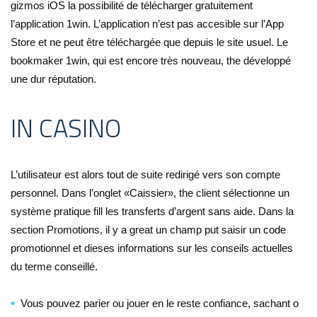
gizmos iOS la possibilité de télécharger gratuitement
l’application 1win. L’application n’est pas accesible sur l’App
Store et ne peut être téléchargée que depuis le site usuel. Le
bookmaker 1win, qui est encore très nouveau, the développé
une dur réputation.
IN CASINO
L’utilisateur est alors tout de suite redirigé vers son compte
personnel. Dans l’onglet «Caissier», the client sélectionne un
système pratique fill les transferts d’argent sans aide. Dans la
section Promotions, il y a great un champ put saisir un code
promotionnel et dieses informations sur les conseils actuelles
du terme conseillé.
Vous pouvez parier ou jouer en le reste confiance, sachant o