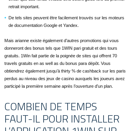
retrait important.
De tels sites peuvent être facilement trouvés sur les moteurs
de documentation Google et Yandex.
Mais arianne existe également d’autres promotions qui vous
donneront des bonus tels que 1WIN pari gratuit et des tours
gratuits. 1Win fait partie de la poignée de sites qui offrent 70
travels gratuits en as well as du bonus para dépôt. Vous
obtiendrez également jusqu’à thirty % de cashback sur les paris
perdus au niveau des jeux de casino auxquels les joueurs avez
participé la première semaine après l’ouverture d’un plan.
COMBIEN DE TEMPS
FAUT-IL POUR INSTALLER
L’APPLICATION 1WIN SUR