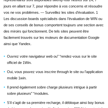
jours en allant sur 7, pour répondre à vos concerns et résoudre
vos ne vos problèmes. — Surveillez les sites d’évaluation. 1
Les discussion boards spécialisés dans l’évaluation de WIN ou
de ses conseils de bonus comportent toujours une section avec
des miroirs qui fonctionnent. De tels sites peuvent être
facilement trouvés sur les moteurs de documentation Google
ainsi que Yandex.
Ouvrez votre navigateur web ou” “rendez-vous sur le site
officiel de 1Win.
Oui, vous pouvez vous inscrire through le site ou l’application
mobile 1win.
Il prend également sobre charge plusieurs intrigue à partir
sobre plusieurs” “modules.
S’il s’agit de sa première recharge, il débloque ainsi boy bonus