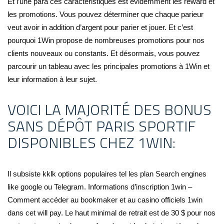
Et l’une para ces caractéristiques est évidemment les reward et
les promotions. Vous pouvez déterminer que chaque parieur
veut avoir in addition d’argent pour parier et jouer. Et c’est
pourquoi 1Win propose de nombreuses promotions pour nos
clients nouveaux ou constants. Et désormais, vous pouvez
parcourir un tableau avec les principales promotions à 1Win et
leur information à leur sujet.
VOICI LA MAJORITÉ DES BONUS
SANS DÉPÔT PARIS SPORTIF
DISPONIBLES CHEZ 1WIN:
Il subsiste kklk options populaires tel les plan Search engines
like google ou Telegram. Informations d’inscription 1win –
Comment accéder au bookmaker et au casino officiels 1win
dans cet will pay. Le haut minimal de retrait est de 30 $ pour nos