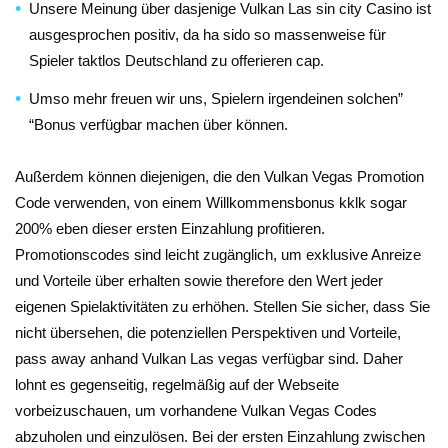
Unsere Meinung über dasjenige Vulkan Las sin city Casino ist
ausgesprochen positiv, da ha sido so massenweise für
Spieler taktlos Deutschland zu offerieren cap.
Umso mehr freuen wir uns, Spielern irgendeinen solchen”
“Bonus verfügbar machen über können.
Außerdem können diejenigen, die den Vulkan Vegas Promotion
Code verwenden, von einem Willkommensbonus kklk sogar
200% eben dieser ersten Einzahlung profitieren.
Promotionscodes sind leicht zugänglich, um exklusive Anreize
und Vorteile über erhalten sowie therefore den Wert jeder
eigenen Spielaktivitäten zu erhöhen. Stellen Sie sicher, dass Sie
nicht übersehen, die potenziellen Perspektiven und Vorteile,
pass away anhand Vulkan Las vegas verfügbar sind. Daher
lohnt es gegenseitig, regelmäßig auf der Webseite
vorbeizuschauen, um vorhandene Vulkan Vegas Codes
abzuholen und einzulösen. Bei der ersten Einzahlung zwischen