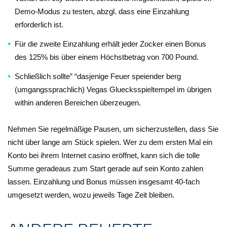
Demo-Modus zu testen, abzgl. dass eine Einzahlung
erforderlich ist.
Für die zweite Einzahlung erhält jeder Zocker einen Bonus
des 125% bis über einem Höchstbetrag von 700 Pound.
Schließlich sollte” “dasjenige Feuer speiender berg
(umgangssprachlich) Vegas Gluecksspieltempel im übrigen
within anderen Bereichen überzeugen.
Nehmen Sie regelmäßige Pausen, um sicherzustellen, dass Sie
nicht über lange am Stück spielen. Wer zu dem ersten Mal ein
Konto bei ihrem Internet casino eröffnet, kann sich die tolle
Summe geradeaus zum Start gerade auf sein Konto zahlen
lassen. Einzahlung und Bonus müssen insgesamt 40-fach
umgesetzt werden, wozu jeweils Tage Zeit bleiben.