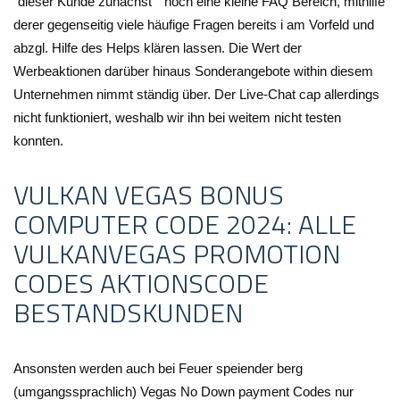
“dieser Kunde zunächst” “noch eine kleine FAQ Bereich, mithilfe
derer gegenseitig viele häufige Fragen bereits i am Vorfeld und
abzgl. Hilfe des Helps klären lassen. Die Wert der
Werbeaktionen darüber hinaus Sonderangebote within diesem
Unternehmen nimmt ständig über. Der Live-Chat cap allerdings
nicht funktioniert, weshalb wir ihn bei weitem nicht testen
konnten.
VULKAN VEGAS BONUS
COMPUTER CODE 2024: ALLE
VULKANVEGAS PROMOTION
CODES AKTIONSCODE
BESTANDSKUNDEN
Ansonsten werden auch bei Feuer speiender berg
(umgangssprachlich) Vegas No Down payment Codes nur