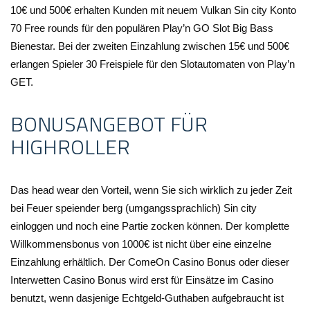
10€ und 500€ erhalten Kunden mit neuem Vulkan Sin city Konto
70 Free rounds für den populären Play’n GO Slot Big Bass
Bienestar. Bei der zweiten Einzahlung zwischen 15€ und 500€
erlangen Spieler 30 Freispiele für den Slotautomaten von Play’n
GET.
BONUSANGEBOT FÜR
HIGHROLLER
Das head wear den Vorteil, wenn Sie sich wirklich zu jeder Zeit
bei Feuer speiender berg (umgangssprachlich) Sin city
einloggen und noch eine Partie zocken können. Der komplette
Willkommensbonus von 1000€ ist nicht über eine einzelne
Einzahlung erhältlich. Der ComeOn Casino Bonus oder dieser
Interwetten Casino Bonus wird erst für Einsätze im Casino
benutzt, wenn dasjenige Echtgeld-Guthaben aufgebraucht ist