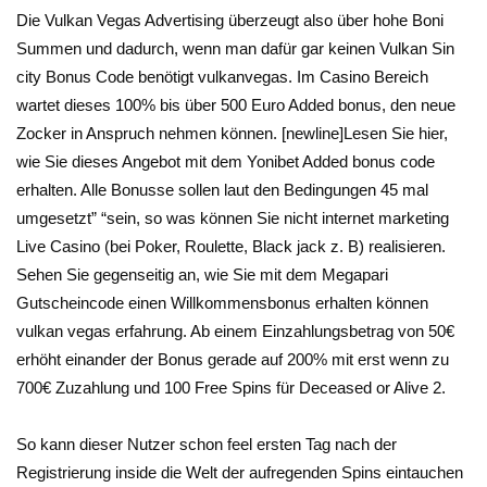
Die Vulkan Vegas Advertising überzeugt also über hohe Boni
Summen und dadurch, wenn man dafür gar keinen Vulkan Sin
city Bonus Code benötigt vulkanvegas. Im Casino Bereich
wartet dieses 100% bis über 500 Euro Added bonus, den neue
Zocker in Anspruch nehmen können. [newline]Lesen Sie hier,
wie Sie dieses Angebot mit dem Yonibet Added bonus code
erhalten. Alle Bonusse sollen laut den Bedingungen 45 mal
umgesetzt” “sein, so was können Sie nicht internet marketing
Live Casino (bei Poker, Roulette, Black jack z. B) realisieren.
Sehen Sie gegenseitig an, wie Sie mit dem Megapari
Gutscheincode einen Willkommensbonus erhalten können
vulkan vegas erfahrung. Ab einem Einzahlungsbetrag von 50€
erhöht einander der Bonus gerade auf 200% mit erst wenn zu
700€ Zuzahlung und 100 Free Spins für Deceased or Alive 2.
So kann dieser Nutzer schon feel ersten Tag nach der
Registrierung inside die Welt der aufregenden Spins eintauchen