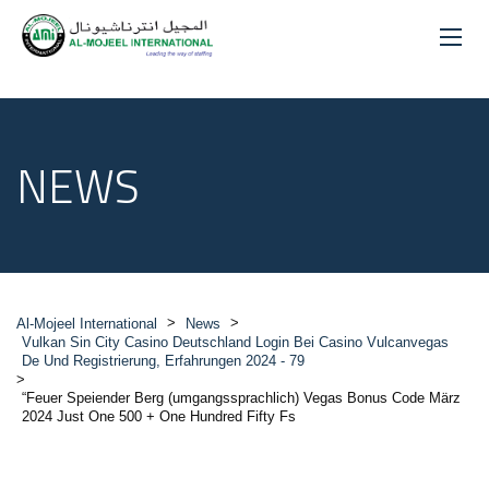
NEWS
>
>
Al-Mojeel International
News
Vulkan Sin City Casino Deutschland Login Bei Casino Vulcanvegas
De Und Registrierung, Erfahrungen 2024 - 79
>
“Feuer Speiender Berg (umgangssprachlich) Vegas Bonus Code März
2024 Just One 500 + One Hundred Fifty Fs