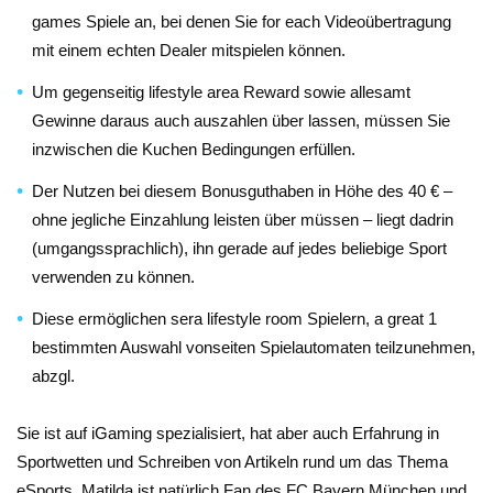
games Spiele an, bei denen Sie for each Videoübertragung
mit einem echten Dealer mitspielen können.
Um gegenseitig lifestyle area Reward sowie allesamt
Gewinne daraus auch auszahlen über lassen, müssen Sie
inzwischen die Kuchen Bedingungen erfüllen.
Der Nutzen bei diesem Bonusguthaben in Höhe des 40 € –
ohne jegliche Einzahlung leisten über müssen – liegt dadrin
(umgangssprachlich), ihn gerade auf jedes beliebige Sport
verwenden zu können.
Diese ermöglichen sera lifestyle room Spielern, a great 1
bestimmten Auswahl vonseiten Spielautomaten teilzunehmen,
abzgl.
Sie ist auf iGaming spezialisiert, hat aber auch Erfahrung in
Sportwetten und Schreiben von Artikeln rund um das Thema
eSports. Matilda ist natürlich Fan des FC Bayern München und