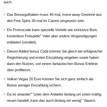
auch.
Das Bonusguthaben muss 40-mal, move away Gewinne aus
den Free Spins 30-mal im Casino umgesetzt sein.
Ein Promocode kann spezielle Vorteile wie exklusive Boni,
kostenlose Freispiele” “oder aber andere Vergünstigungen
entbieten (veraltet).
Diesen Added bonus Code können Sie gleich bei erfolgreicher
Registrierung und ersten Einzahlung eingeben sowie haben
dann den Nutzen, von einem fantastischen Bonus Erlebnis
über profitieren.
Vulkan Vegas 20 Euro können Sie sich ganz einfach als
Bonus weniger Einzahlung sichern.
Da es einander” “unter dem Anbieter bislang um einen mäßig
neuen handelt, kann das auch bislang ein wenig” “dauern.