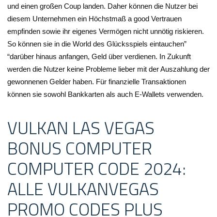
und einen großen Coup landen. Daher können die Nutzer bei
diesem Unternehmen ein Höchstmaß a good Vertrauen
empfinden sowie ihr eigenes Vermögen nicht unnötig riskieren.
So können sie in die World des Glücksspiels eintauchen”
“darüber hinaus anfangen, Geld über verdienen. In Zukunft
werden die Nutzer keine Probleme lieber mit der Auszahlung der
gewonnenen Gelder haben. Für finanzielle Transaktionen
können sie sowohl Bankkarten als auch E-Wallets verwenden.
VULKAN LAS VEGAS
BONUS COMPUTER
COMPUTER CODE 2024:
ALLE VULKANVEGAS
PROMO CODES PLUS