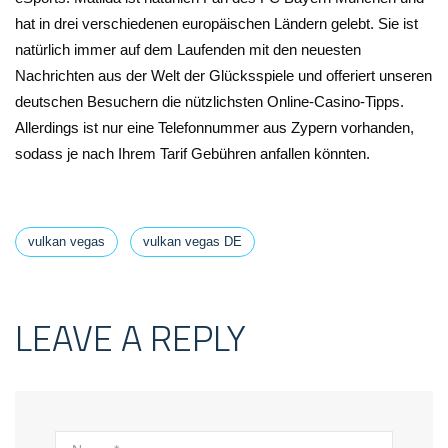
hat in drei verschiedenen europäischen Ländern gelebt. Sie ist
natürlich immer auf dem Laufenden mit den neuesten
Nachrichten aus der Welt der Glücksspiele und offeriert unseren
deutschen Besuchern die nützlichsten Online-Casino-Tipps.
Allerdings ist nur eine Telefonnummer aus Zypern vorhanden,
sodass je nach Ihrem Tarif Gebühren anfallen könnten.
vulkan vegas
vulkan vegas DE
LEAVE A REPLY