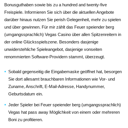
Bonusguthaben sowie bis zu a hundred and twenty-five
Freispiele. Informieren Sie sich über die aktuellen Angebote
darüber hinaus nutzen Sie perish Gelegenheit, mehr zu spielen
und über gewinnen. Für mir zählt das Feuer speiender berg
(umgangssprachlich) Vegas Casino über allen Spitzenreitern in
der online Glücksspielszene. Besonders dasjenige
unwiderstehliche Spieleangebot, dasjenige vonseiten
renommierten Software-Providern stammt, überzeugt.
Sobald gegenseitig die Eingabemaske geöffnet hat, besorgen
Sie dort allesamt brauchbaren Informationen wie Vor- und
Zuname, Anschrift, E-Mail-Adresse, Handynummer,
Geburtsdatum ein.
Jeder Spieler bei Feuer speiender berg (umgangssprachlich)
Vegas hat pass away Möglichkeit von einem oder mehreren
Boni zu profitieren.