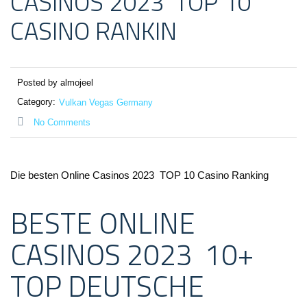
CASINOS 2023 ️ TOP 10
CASINO RANKIN
Posted by almojeel
Category:
Vulkan Vegas Germany
No Comments
Die besten Online Casinos 2023 ️ TOP 10 Casino Ranking
BESTE ONLINE
CASINOS 2023 ️ 10+
TOP DEUTSCHE