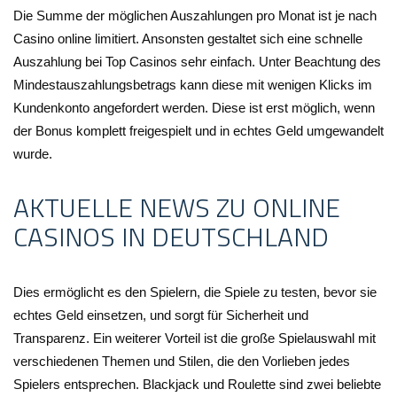
Die Summe der möglichen Auszahlungen pro Monat ist je nach
Casino online limitiert. Ansonsten gestaltet sich eine schnelle
Auszahlung bei Top Casinos sehr einfach. Unter Beachtung des
Mindestauszahlungsbetrags kann diese mit wenigen Klicks im
Kundenkonto angefordert werden. Diese ist erst möglich, wenn
der Bonus komplett freigespielt und in echtes Geld umgewandelt
wurde.
AKTUELLE NEWS ZU ONLINE
CASINOS IN DEUTSCHLAND
Dies ermöglicht es den Spielern, die Spiele zu testen, bevor sie
echtes Geld einsetzen, und sorgt für Sicherheit und
Transparenz. Ein weiterer Vorteil ist die große Spielauswahl mit
verschiedenen Themen und Stilen, die den Vorlieben jedes
Spielers entsprechen. Blackjack und Roulette sind zwei beliebte