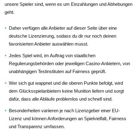
unsere Spieler sind, wenn es um Einzahlungen und Abhebungen
geht.
Daher verfügen alle Anbieter auf dieser Seite über eine
deutsche Lizenzierung, sodass du dir nur noch deinen
favorisierten Anbieter auswählen musst.
Jedes Spiel wird, im Auftrag von staatlichen
Regulierungsbehörden oder jeweiligen Casino-Anbietern, von
unabhängigen Testinstituten auf Fairness geprüft.
Wer sich gut wappnet und die oberen Punkte befolgt, wird
dem Glücksspielanbietern keine Munition liefern und sorgt
dafür, dass alle Abläufe problemlos und schnell sind.
Besonderheiten variieren je nach Lizenzgeber einer EU-
Lizenz und können Anforderungen an Spielvielfalt, Fairness
und Transparenz umfassen.