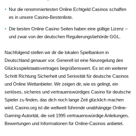
Nur die renommiertesten Online Echtgeld Casinos schaffen
es in unsere Casino-Bestenliste.
Die besten Online Casino Seiten haben eine gültige Lizenz –
und zwar von der deutschen Regulierungsbehörde GGL.
Nachfolgend stellen wir dir die lokalen Spielbanken in
Deutschland genauer vor. Generell ist eine Neuregelung des
Glücksspielstaatsvertrages begrüßenswert. Es ist ein weiterer
Schritt Richtung Sicherheit und Seriosität für deutsche Casinos
und Online Wettanbieter. Wir zeigen dir, wie es gelingt, ein
seriöses, sicheres und vertrauenswürdiges Casino für deutsche
Spieler zu finden, das dich noch lange Zeit glücklich machen
wird. Casino.org ist die weltweit führende unabhängige Online-
Gaming-Autorität, die seit 1995 vertrauenswürdige Anleitungen,
Bewertungen und Informationen für Online-Casinos anbietet.