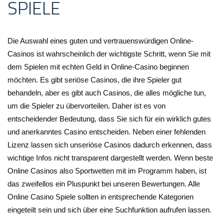
SPIELE
Die Auswahl eines guten und vertrauenswürdigen Online-
Casinos ist wahrscheinlich der wichtigste Schritt, wenn Sie mit
dem Spielen mit echten Geld in Online-Casino beginnen
möchten. Es gibt seriöse Casinos, die ihre Spieler gut
behandeln, aber es gibt auch Casinos, die alles mögliche tun,
um die Spieler zu übervorteilen. Daher ist es von
entscheidender Bedeutung, dass Sie sich für ein wirklich gutes
und anerkanntes Casino entscheiden. Neben einer fehlenden
Lizenz lassen sich unseriöse Casinos dadurch erkennen, dass
wichtige Infos nicht transparent dargestellt werden. Wenn beste
Online Casinos also Sportwetten mit im Programm haben, ist
das zweifellos ein Pluspunkt bei unseren Bewertungen. Alle
Online Casino Spiele sollten in entsprechende Kategorien
eingeteilt sein und sich über eine Suchfunktion aufrufen lassen.