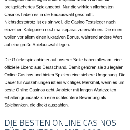
breitgefächertes Spielangebot. Nur die wirklich allerbesten
Casinos haben es in die Endauswahl geschafft.
Nichtsdestotrotz ist es sinnvoll, die Casino Testsieger nach
einzelnen Kategorien nochmal separat zu erwähnen. Die einen
wollen vor allem einen lukrativen Bonus, während andere Wert
auf eine große Spielauswahl legen.
Die Glücksspielanbieter auf unserer Seite haben allesamt eine
offizielle Lizenz aus Deutschland. Damit gehören sie zu legalen
Online Casinos und bieten Spielern eine sichere Umgebung. Die
Dauer für Auszahlungen ist ein wichtiges Merkmal, wenn es um
beste Online Casinos geht. Anbieter mit langen Wartezeiten
erhalten grundsätzlich eine schlechtere Bewertung als
Spielbanken, die direkt auszahlen.
DIE BESTEN ONLINE CASINOS