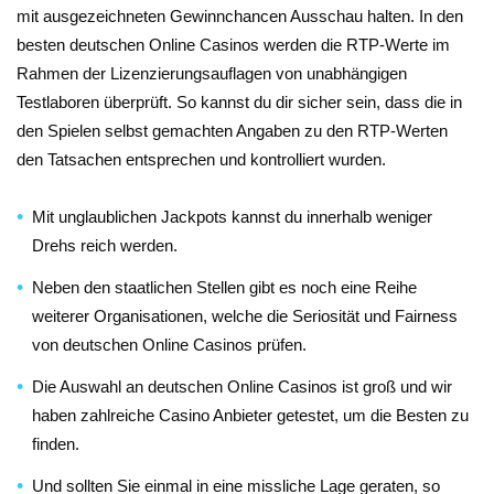
mit ausgezeichneten Gewinnchancen Ausschau halten. In den
besten deutschen Online Casinos werden die RTP-Werte im
Rahmen der Lizenzierungsauflagen von unabhängigen
Testlaboren überprüft. So kannst du dir sicher sein, dass die in
den Spielen selbst gemachten Angaben zu den RTP-Werten
den Tatsachen entsprechen und kontrolliert wurden.
Mit unglaublichen Jackpots kannst du innerhalb weniger
Drehs reich werden.
Neben den staatlichen Stellen gibt es noch eine Reihe
weiterer Organisationen, welche die Seriosität und Fairness
von deutschen Online Casinos prüfen.
Die Auswahl an deutschen Online Casinos ist groß und wir
haben zahlreiche Casino Anbieter getestet, um die Besten zu
finden.
Und sollten Sie einmal in eine missliche Lage geraten, so