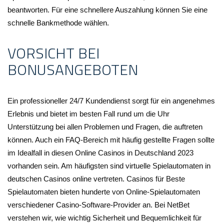
beantworten. Für eine schnellere Auszahlung können Sie eine
schnelle Bankmethode wählen.
VORSICHT BEI
BONUSANGEBOTEN
Ein professioneller 24/7 Kundendienst sorgt für ein angenehmes
Erlebnis und bietet im besten Fall rund um die Uhr
Unterstützung bei allen Problemen und Fragen, die auftreten
können. Auch ein FAQ-Bereich mit häufig gestellte Fragen sollte
im Idealfall in diesen Online Casinos in Deutschland 2023
vorhanden sein. Am häufigsten sind virtuelle Spielautomaten in
deutschen Casinos online vertreten. Casinos für Beste
Spielautomaten bieten hunderte von Online-Spielautomaten
verschiedener Casino-Software-Provider an. Bei NetBet
verstehen wir, wie wichtig Sicherheit und Bequemlichkeit für