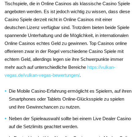
Tischspiele, die in Online Casinos als klassische Casino Spiele
angeboten werden. Es ist jedoch wichtig zu wissen, dass diese
Casino Spiele derzeit nicht in Online Casinos mit einer
deutschen Lizenz verfügbar sind. Trotzdem bieten beide Spiele
spannende Unterhaltung und die Möglichkeit, in internationalen
Online Casinos echtes Geld zu gewinnen. Top Casinos online
offerieren zwar in der Regel verschiedene Casino Spiele mit
echtem Geld, allerdings legen sie ihre Schwerpunkte immer
mehr auch auf unterschiedliche Bereiche
https://vulkan-
vegas.de/vulkan-vegas-bewertungen/
.
Die Mobile Casino-Erfahrung ermöglicht es Spielern, auf ihren
Smartphones oder Tablets Online-Glücksspiele zu spielen
und ihre Gewinnchancen zu nutzen.
Neben der Spieleauswahl sollte bei einem Live Dealer Casino
auf die Setzlimits geachtet werden.