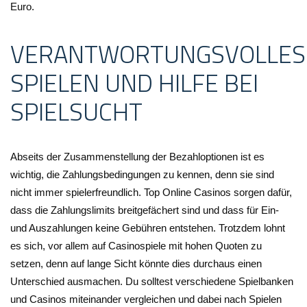
Euro.
VERANTWORTUNGSVOLLES
SPIELEN UND HILFE BEI
SPIELSUCHT
Abseits der Zusammenstellung der Bezahloptionen ist es
wichtig, die Zahlungsbedingungen zu kennen, denn sie sind
nicht immer spielerfreundlich. Top Online Casinos sorgen dafür,
dass die Zahlungslimits breitgefächert sind und dass für Ein-
und Auszahlungen keine Gebühren entstehen. Trotzdem lohnt
es sich, vor allem auf Casinospiele mit hohen Quoten zu
setzen, denn auf lange Sicht könnte dies durchaus einen
Unterschied ausmachen. Du solltest verschiedene Spielbanken
und Casinos miteinander vergleichen und dabei nach Spielen