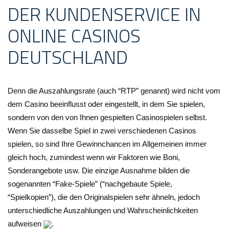
DER KUNDENSERVICE IN
ONLINE CASINOS
DEUTSCHLAND
Denn die Auszahlungsrate (auch “RTP” genannt) wird nicht vom
dem Casino beeinflusst oder eingestellt, in dem Sie spielen,
sondern von den von Ihnen gespielten Casinospielen selbst.
Wenn Sie dasselbe Spiel in zwei verschiedenen Casinos
spielen, so sind Ihre Gewinnchancen im Allgemeinen immer
gleich hoch, zumindest wenn wir Faktoren wie Boni,
Sonderangebote usw. Die einzige Ausnahme bilden die
sogenannten “Fake-Spiele” (“nachgebaute Spiele,
“Spielkopien”), die den Originalspielen sehr ähneln, jedoch
unterschiedliche Auszahlungen und Wahrscheinlichkeiten
aufweisen
.