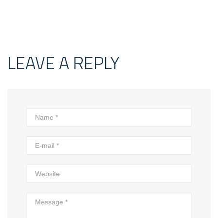
LEAVE A REPLY