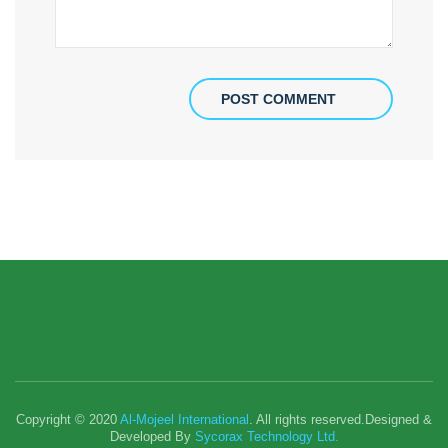
POST COMMENT
Copyright © 2020
Al-Mojeel International
. All rights reserved.Designed &
Developed By
Sycorax Technology Ltd.