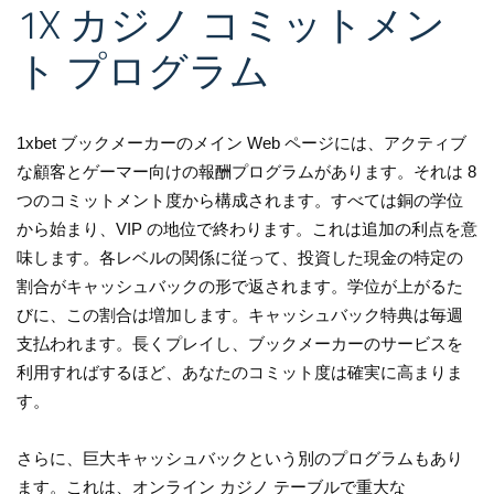
1X カジノ コミットメン
ト プログラム
1xbet ブックメーカーのメイン Web ページには、アクティブ
な顧客とゲーマー向けの報酬プログラムがあります。それは 8
つのコミットメント度から構成されます。すべては銅の学位
から始まり、VIP の地位で終わります。これは追加の利点を意
味します。各レベルの関係に従って、投資した現金の特定の
割合がキャッシュバックの形で返されます。学位が上がるた
びに、この割合は増加します。キャッシュバック特典は毎週
支払われます。長くプレイし、ブックメーカーのサービスを
利用すればするほど、あなたのコミット度は確実に高まりま
す。
さらに、巨大キャッシュバックという別のプログラムもあり
ます。これは、オンライン カジノ テーブルで重大な