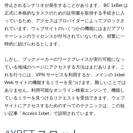
停止されるシナリオが発生することがあります。 BC 1xBet は
正式に本格的なタスクのための証明書を取得する手続きに入
っているため、アクセスはプロバイダーによってブロックさ
れています。ウェブサイトのいくつかの機能にはまだアプリ
ケーションのライセンスが付与されていないため、頻繁に一
時的に妨げられるとします。
しかし、ブックメーカーのワークプレイスが実行可能になっ
ている地域のページにアクセスする方法はまだあります。こ
れを行うには、VPN サービスを利用するか、メインの 1xbet
Web サイトの機能するミラーを見つけます。難しいことでは
ありません。利用可能なオンライン検索エンジンで、機能し
ているミラーを見つけるリクエストを受信できます。ウェブ
サイトにアクセスするためのすべてのテクニックは、この短
い記事「Access 1xbet」で説明されています。