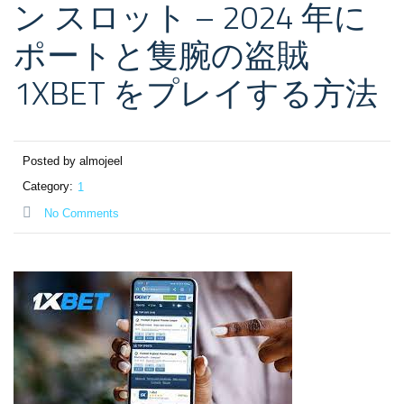
ン スロット – 2024 年に
ポートと隻腕の盗賊
1XBET をプレイする方法
Posted by almojeel
Category:
1
No Comments