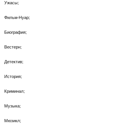
Ужасы;
Фильм-Нуар;
Биография;
Вестерн;
Детектив;
История;
Криминал;
Музыка;
Мюзикл;