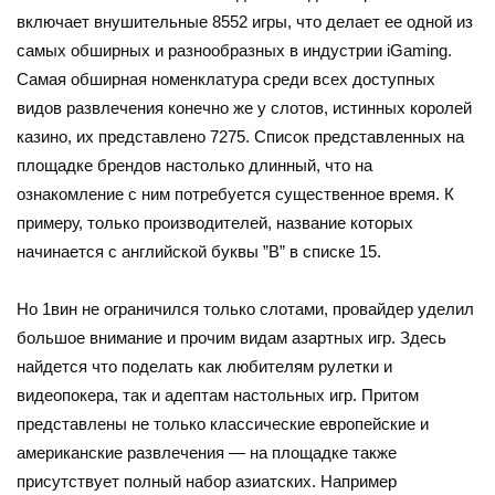
включает внушительные 8552 игры, что делает ее одной из
самых обширных и разнообразных в индустрии iGaming.
Самая обширная номенклатура среди всех доступных
видов развлечения конечно же у слотов, истинных королей
казино, их представлено 7275. Список представленных на
площадке брендов настолько длинный, что на
ознакомление с ним потребуется существенное время. К
примеру, только производителей, название которых
начинается с английской буквы ”B” в списке 15.
Но 1вин не ограничился только слотами, провайдер уделил
большое внимание и прочим видам азартных игр. Здесь
найдется что поделать как любителям рулетки и
видеопокера, так и адептам настольных игр. Притом
представлены не только классические европейские и
американские развлечения — на площадке также
присутствует полный набор азиатских. Например