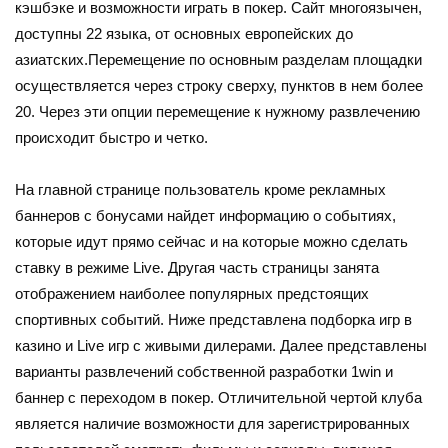
кэшбэке и возможности играть в покер. Сайт многоязычен,
доступны 22 языка, от основных европейских до
азиатских.Перемещение по основным разделам площадки
осуществляется через строку сверху, пунктов в нем более
20. Через эти опции перемещение к нужному развлечению
происходит быстро и четко.
На главной странице пользователь кроме рекламных
баннеров с бонусами найдет информацию о событиях,
которые идут прямо сейчас и на которые можно сделать
ставку в режиме Live. Другая часть страницы занята
отображением наиболее популярных предстоящих
спортивных событий. Ниже представлена подборка игр в
казино и Live игр с живыми дилерами. Далее представлены
варианты развлечений собственной разработки 1win и
баннер с переходом в покер. Отличительной чертой клуба
является наличие возможности для зарегистрированных