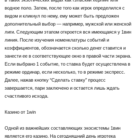
водное поло. Затем, после того как игрок определился с
видом и кликнул по нему, ему может быть предложен
дополнительный выбор — например, мужской или женской
лиги. Следующим этапом откроется вся имеющаяся у 1вин
линия. После изучения номенклатуры событий и
коэффициентов, обозначается сколько денег ставится и
занести ее в соответствующее окно в правой части экрана.
Если выбрано 1 событие, то ставка будет осуществлена в
режиме ординар, если несколько, то в режиме экспресс.
Далее, нажав кнопку “Сделать ставку” процесс
завершается, пари заключено и остается лишь ждать
счастливого исхода.
Казино от 1win
Одной из важнейших составляющих экосистемы 1вин
является его казино. На сегодняшний день игротека