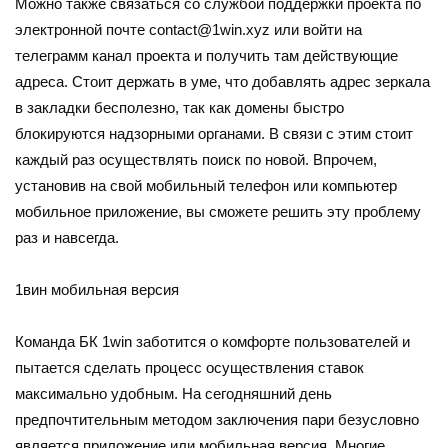
Можно также связаться со службой поддержки проекта по
электронной почте contact@1win.xyz или войти на
телеграмм канал проекта и получить там действующие
адреса. Стоит держать в уме, что добавлять адрес зеркала
в закладки бесполезно, так как домены быстро
блокируются надзорными органами. В связи с этим стоит
каждый раз осуществлять поиск по новой. Впрочем,
установив на свой мобильный телефон или компьютер
мобильное приложение, вы сможете решить эту проблему
раз и навсегда.
1вин мобильная версия
Команда БК 1win заботится о комфорте пользователей и
пытается сделать процесс осуществления ставок
максимально удобным. На сегодняшний день
предпочтительным методом заключения пари безусловно
является приложение или мобильная версия. Многие