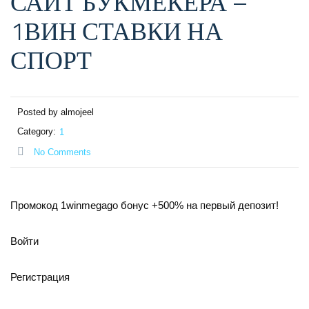
САЙТ БУКМЕКЕРА –
1ВИН СТАВКИ НА
СПОРТ
Posted by almojeel
Category:
1
No Comments
Промокод 1winmegago бонус +500% на первый депозит!
Войти
Регистрация