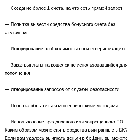
— Создание более 1 счета, на что есть прямой запрет
— Попытка вывести средства бонусного счета без
отыгрыша
— Игнорирование необходимости пройти верификацию
— Заказ выплаты на кошелек не использовавшийся для
пополнения
— Игнорирование запросов от службы безопасности
— Попытка обогатиться мошенническими методами
— Использование вредоносного или запрещенного ПО
Каким образом можно снять средства выигранные в БК?
Если вам удалось выиграть деньги в бк 1вин, вы можете