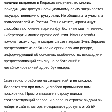
наличии выданная в Кюрасао лицензия, во многих
юрисдикциях доступ к официальному сайту закрывается
государственными структурами. Не обошла эта участь и
пользователей из России. Тем не менее, игроки ищут
способы заключения пари на футбольные матчи, теннис,
киберспорт и многие прочие события. Именно чтобы
помочь таким людям создается сеть зеркал 1win. Зеркало
представляет из себя копию оригинала или ресурс,
информирующий об основных особенностях площадки и
предоставляющий ссылку на работающий и
незаблокированный адрес букмекера.
1вин зеркало рабочее на сегодня найти не сложно.
Делается это при помощи любого привычного вам
поисковика. Просто впишите в строку поиска
соответствующий запрос, и в первых строках выдачи вы
найдете сайты, которые открывают доступ к этой БК.