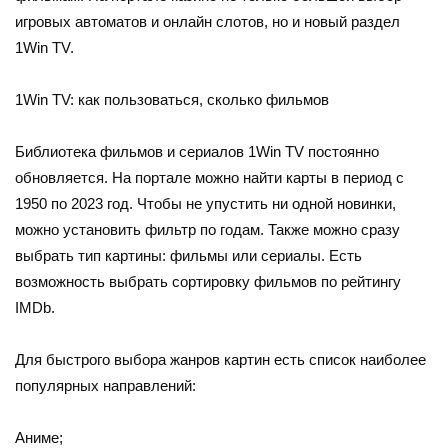
игровых автоматов и онлайн слотов, но и новый раздел
1Win TV.
1Win TV: как пользоваться, сколько фильмов
Библиотека фильмов и сериалов 1Win TV постоянно
обновляется. На портале можно найти карты в период с
1950 по 2023 год. Чтобы не упустить ни одной новинки,
можно установить фильтр по годам. Также можно сразу
выбрать тип картины: фильмы или сериалы. Есть
возможность выбрать сортировку фильмов по рейтингу
IMDb.
Для быстрого выбора жанров картин есть список наиболее
популярных направлений:
Аниме;