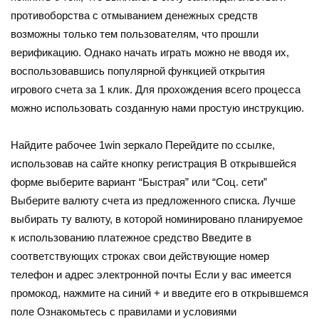
противоборства с отмыванием денежных средств
возможны только тем пользователям, что прошли
верификацию. Однако начать играть можно не вводя их,
воспользовавшись популярной функцией открытия
игрового счета за 1 клик. Для прохождения всего процесса
можно использовать созданную нами простую инструкцию.
Найдите рабочее 1win зеркало Перейдите по ссылке,
использовав на сайте кнопку регистрация В открывшейся
форме выберите вариант “Быстрая” или “Соц. сети”
Выберите валюту счета из предложенного списка. Лучше
выбирать ту валюту, в которой номинировано планируемое
к использованию платежное средство Введите в
соответствующих строках свои действующие номер
телефон и адрес электронной почты Если у вас имеется
промокод, нажмите на синий + и введите его в открывшемся
поле Ознакомьтесь с правилами и условиями