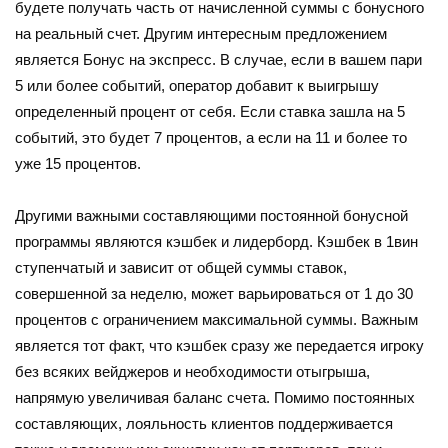
будете получать часть от начисленной суммы с бонусного
на реальный счет. Другим интересным предложением
является Бонус на экспресс. В случае, если в вашем пари
5 или более событий, оператор добавит к выигрышу
определенный процент от себя. Если ставка зашла на 5
событий, это будет 7 процентов, а если на 11 и более то
уже 15 процентов.
Другими важными составляющими постоянной бонусной
программы являются кэшбек и лидерборд. Кэшбек в 1вин
ступенчатый и зависит от общей суммы ставок,
совершенной за неделю, может варьироваться от 1 до 30
процентов с ограничением максимальной суммы. Важным
является тот факт, что кэшбек сразу же передается игроку
без всяких вейджеров и необходимости отыгрыша,
напрямую увеличивая баланс счета. Помимо постоянных
составляющих, лояльность клиентов поддерживается