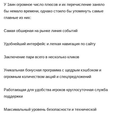
У 1вин огромное число плюсов и их перечисление заняло
бы немало времени, однако стоило бы упомянуть самые
главные из них:
Самая обширная на рынке линия событий
Удобнейший интерфейс и легкая навигация по сайту
Заключение пари всего в несколько кликов
Уникальная бонусная программа с щедрым кэшбэком и
огромным количеством акций и спецпредложений
Работающая для удобства игроков круглосуточная служба
поддержки
Максимальный уровень безопасности и технической