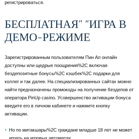
регистрироваться.
БЕСПЛАТНАЯ” “ИГРА В
ДЕМО-РЕЖИМЕ
Зарегистрированным пользователям Пин Ап онлайн
доступны или щедрые поощрения%2C включая
бездепозитные бонусы%2C кэшбек%2C подарки для
коллег и так далее. На специализированных сайтах можно
найти предназначены промокоды на получение бездепов от
оператора PinUp casino. Усовершенство активации бонуса
введите его в личном кабинете и нажмите кнопку
активации.
Но по митакшары%2C граждане младше 18 лет не может
играть на игровых автоматах.