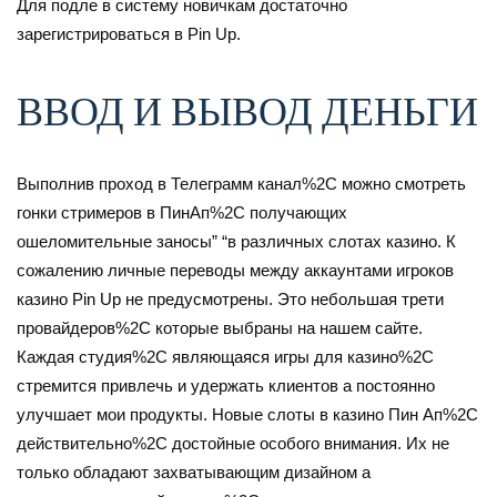
Для подле в систему новичкам достаточно
зарегистрироваться в Pin Up.
ВВОД И ВЫВОД ДЕНЬГИ
Выполнив проход в Телеграмм канал%2C можно смотреть
гонки стримеров в ПинАп%2C получающих
ошеломительные заносы” “в различных слотах казино. К
сожалению личные переводы между аккаунтами игроков
казино Pin Up не предусмотрены. Это небольшая трети
провайдеров%2C которые выбраны на нашем сайте.
Каждая студия%2C являющаяся игры для казино%2C
стремится привлечь и удержать клиентов а постоянно
улучшает мои продукты. Новые слоты в казино Пин Ап%2C
действительно%2C достойные особого внимания. Их не
только обладают захватывающим дизайном а