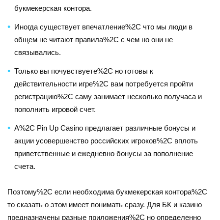
букмекерская контора.
Иногда существует впечатление%2C что мы люди в
общем не читают правила%2C с чем но они не
связывались.
Только вы почувствуете%2C но готовы к
действительности игре%2C вам потребуется пройти
регистрацию%2C саму занимает несколько получаса и
пополнить игровой счет.
А%2C Pin Up Casino предлагает различные бонусы и
акции усовершенство российских игроков%2C вплоть
приветственные и ежедневно бонусы за пополнение
счета.
Поэтому%2C если необходима букмекерская контора%2C
то сказать о этом имеет понимать сразу. Для БК и казино
предназначены разные приложения%2C но определенно