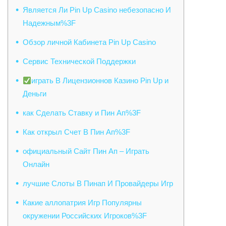
Является Ли Pin Up Casino небезопасно И
Надежным%3F
Обзор личной Кабинета Pin Up Casino
Сервис Технической Поддержки
играть В Лицензионнов Казино Pin Up и
Деньги
как Сделать Ставку и Пин Ап%3F
Как открыл Счет В Пин Ап%3F
официальный Сайт Пин Ап – Играть
Онлайн
лучшие Слоты В Пинап И Провайдеры Игр
Какие аллопатрия Игр Популярны
окружении Российских Игроков%3F