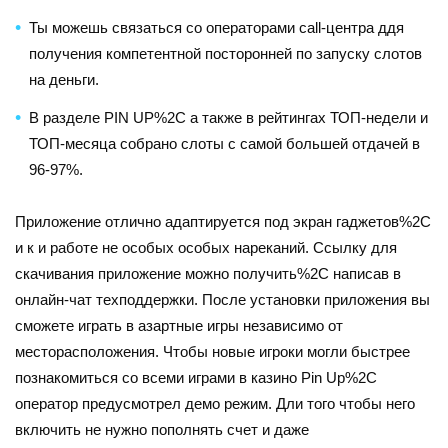
Ты можешь связаться со операторами call-центра ддя
получения компетентной посторонней по запуску слотов
на деньги.
В разделе PIN UP%2C а также в рейтингах ТОП-недели и
ТОП-месяца собрано слоты с самой большей отдачей в
96-97%.
Приложение отлично адаптируется под экран гаджетов%2C
и к и работе не особых особых нареканий. Ссылку для
скачивания приложение можно получить%2C написав в
онлайн-чат техподдержки. После установки приложения вы
сможете играть в азартные игры независимо от
месторасположения. Чтобы новые игроки могли быстрее
познакомиться со всеми играми в казино Pin Up%2C
оператор предусмотрел демо режим. Дли того чтобы него
включить не нужно пополнять счет и даже