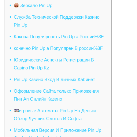
Зеркало Pin Up
Служба Технической Поддержки Казино
Pin Up
Какова Популярность Pin Up а России%3F
конечно Pin Up а Популярен В россии%3F
Юридические Аспекты Регистрации В
Casino Pin Up Kz
Pin Up Казино Вход В личных Кабинет
Оформление Сайта только Приложения
Пин Ап Онлайн Казино
игровые Автоматы Pin Up На Деньги –
Обзор Лучших Слотов И Софта
Мобильная Версия И Приложение Pin Up