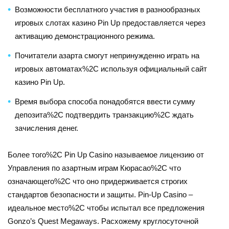
Возможности бесплатного участия в разнообразных
игровых слотах казино Pin Up предоставляется через
активацию демонстрационного режима.
Почитатели азарта смогут непринужденно играть на
игровых автоматах%2C используя официальный сайт
казино Pin Up.
Время выбора способа понадобятся ввести сумму
депозита%2C подтвердить транзакцию%2C ждать
зачисления денег.
Более того%2C Pin Up Casino называемое лицензию от
Управления по азартным играм Кюрасао%2C что
означающего%2C что оно придерживается строгих
стандартов безопасности и защиты. Pin-Up Casino –
идеальное место%2C чтобы испытал все предложения
Gonzo’s Quest Megaways. Расхожему круглосуточной