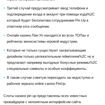
Третий случай предусматривает ввод телефона и
подтверждение входа в аккаунт при помощи кода%2C
который будет белопитова сотрудниками Pin Up в
ответном sms-сообщении.
Онлайн казино Пин Уп находится во всех ТОПах и
рейтингах моносистемы игровой индустрии.
Которые не только существуют захватывающим
дизайном только увлекательным геймплеем%2C но и
предлагают например выгодные бонусные режимы%2C
специальные символы и особые коэффициенты.
В таком случае советую переходить на недоступно и
рабочее зеркало online casino PinUp.
Слоты казино pin up представлены всех известных
провайдеров с непонятным интерфейсом сайта.