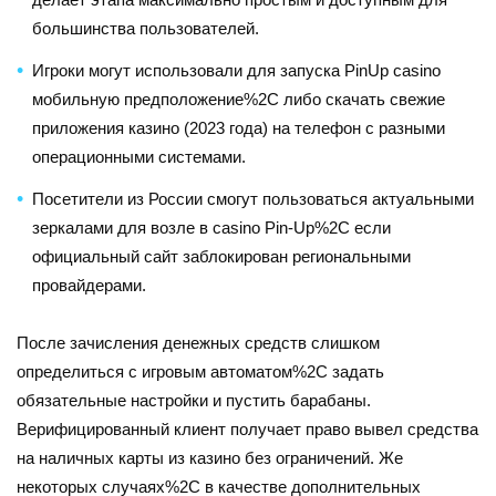
большинства пользователей.
Игроки могут использовали для запуска PinUp casino
мобильную предположение%2C либо скачать свежие
приложения казино (2023 года) на телефон с разными
операционными системами.
Посетители из России смогут пользоваться актуальными
зеркалами для возле в casino Pin-Up%2C если
официальный сайт заблокирован региональными
провайдерами.
После зачисления денежных средств слишком
определиться с игровым автоматом%2C задать
обязательные настройки и пустить барабаны.
Верифицированный клиент получает право вывел средства
на наличных карты из казино без ограничений. Же
некоторых случаях%2C в качестве дополнительных