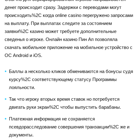
денег происходит сразу. Задержки с переводами могут
происходить%2C когда online casino перегружено запросами
на выплату. При выплатах следите за состоянием
заявки%2C казино может требуете дополнительные
сведенья о игроке. Онлайн казино Пин Ап позволяла
скачать мобильное приложение на мобильное устройство с
ОС Android и iOS.
Баллы а несколько кликов обмениваются на бонусы судя
курсу%2C соответствующему статусу Программы
лояльности.
Так что игроку вторых время ставок но потребуется
двигать руки экран%2C чтобы выпустить барабаны.
Платежная информация не сохраняется
псевдорасследование совершения транзакции%2C же и
документы.