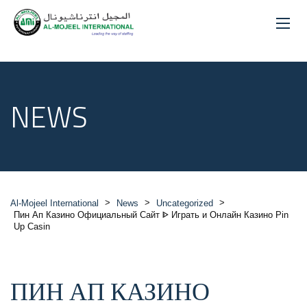
NEWS
>
>
>
Al-Mojeel International
News
Uncategorized
Пин Ап Казино Официальный Сайт ᐈ Играть и Онлайн Казино Pin
Up Casin
ПИН АП КАЗИНО