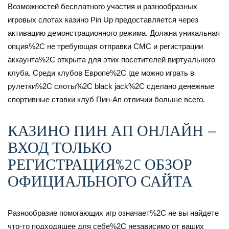
Возможностей бесплатного участия и разнообразных
игровых слотах казино Pin Up предоставляется через
активацию демонстрационного режима. Должна уникальная
опция%2C не требующая отправки СМС и регистрации
аккаунта%2C открыта для этих посетителей виртуального
клуба. Среди клубов Европе%2C где можно играть в
рулетки%2C слоты%2C black jack%2C сделано денежные
спортивные ставки клуб Пин-Ап отличии больше всего.
КАЗИНО ПИН АП ОНЛАЙН –
ВХОД ТОЛЬКО
РЕГИСТРАЦИЯ%2C ОБЗОР
ОФИЦИАЛЬНОГО САЙТА
Разнообразие помогающих игр означает%2C не вы найдете
что-то подходящее для себе%2C независимо от ваших