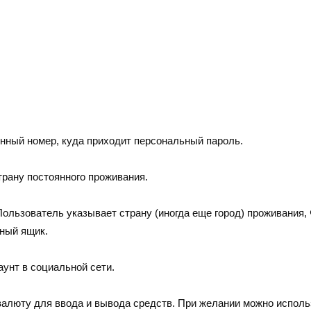
нный номер, куда приходит персональный пароль.
трану постоянного проживания.
Пользователь указывает страну (иногда еще город) проживания,
ный ящик.
аунт в социальной сети.
валюту для ввода и вывода средств. При желании можно исполь