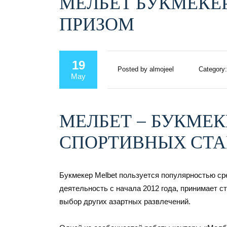
МЕЛБЕТ БУКМЕКЕ
ПРИЗОМ
19
Posted by almojeel
Category:
May
МЕЛБЕТ – БУКМЕК
СПОРТИВНЫХ СТ
Букмекер Melbet пользуется популярностью ср
деятельность с начала 2012 года, принимает с
выбор других азартных развлечений.