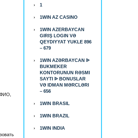
1
1WIN AZ CASINO
1WIN AZERBAYCAN
GIRIŞ LOGIN VƏ
QEYDIYYAT YUKLE 896
– 679
1WIN AZƏRBAYCAN ᐉ
BUKMEKER
KONTORUNUN RƏSMI
SAYTI ᐉ BONUSLAR
VƏ IDMAN MƏRCLƏRI
– 656
 ФИО,
1WIN BRASIL
1WIN BRAZIL
1WIN INDIA
зовать