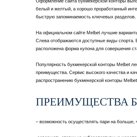
Оформление сайта букмекерской конторы выпо
белый и желтый, а хорошо проработанный инте
быструю запоминаемость ключевых разделов.
На официальном сайте Melbet лучшие варианты 
Слева отображаются доступные виды спорта. В
расположена форма купона для совершения ст
Популярность букмекерской конторы Melbet лег
преимущества. Сервис высокого качества и к
распространению букмекерской конторы Melbet
ПРЕИМУЩЕСТВА Б
– возможность осуществлять пари на больше, 