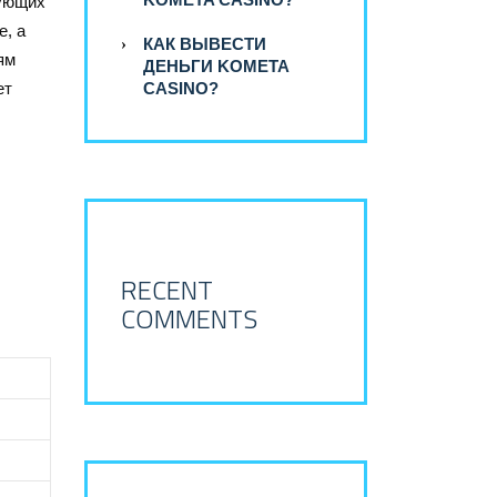
рующих
е, а
КАК ВЫВЕСТИ
ям
ДЕНЬГИ KOMETA
ет
CASINO?
RECENT
COMMENTS