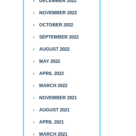
DECEMBER 2022
NOVEMBER 2022
OCTOBER 2022
SEPTEMBER 2022
AUGUST 2022
MAY 2022
APRIL 2022
MARCH 2022
NOVEMBER 2021
AUGUST 2021
APRIL 2021
MARCH 2021