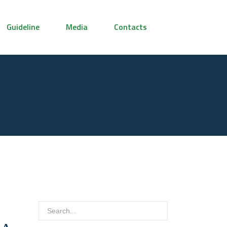
Guideline
Media
Contacts