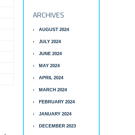
ARCHIVES
AUGUST 2024
JULY 2024
JUNE 2024
MAY 2024
APRIL 2024
MARCH 2024
FEBRUARY 2024
JANUARY 2024
DECEMBER 2023