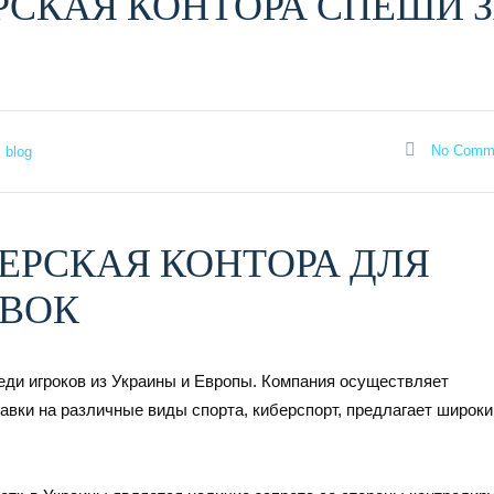
РСКАЯ КОНТОРА СПЕШИ 
No Comm
blog
ЕРСКАЯ КОНТОРА ДЛЯ
АВОК
еди игроков из Украины и Европы. Компания осуществляет
тавки на различные виды спорта, киберспорт, предлагает широки