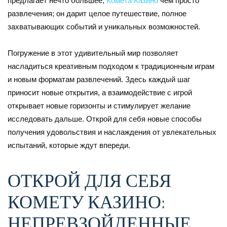
предлагает нечто большее,
Комета Казино
чем просто
развлечения; он дарит целое путешествие, полное
захватывающих событий и уникальных возможностей.
Погружение в этот удивительный мир позволяет
насладиться креативным подходом к традиционным играм
и новым форматам развлечений. Здесь каждый шаг
приносит новые открытия, а взаимодействие с игрой
открывает новые горизонты и стимулирует желание
исследовать дальше. Открой для себя новые способы
получения удовольствия и наслаждения от увлекательных
испытаний, которые ждут впереди.
ОТКРОЙ ДЛЯ СЕБЯ
КОМЕТУ КАЗИНО:
НЕПРЕВЗОЙДЕННЫЕ