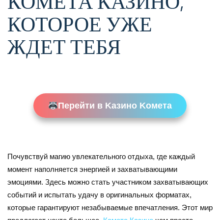
КОМЕТА КАЗИНО,
КОТОРОЕ УЖЕ
ЖДЕТ ТЕБЯ
Перейти в Kазино Kомета
Почувствуй магию увлекательного отдыха, где каждый
момент наполняется энергией и захватывающими
эмоциями. Здесь можно стать участником захватывающих
событий и испытать удачу в оригинальных форматах,
которые гарантируют незабываемые впечатления. Этот мир