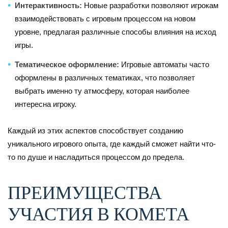
Интерактивность:
Новые разработки позволяют игрокам
взаимодействовать с игровым процессом на новом
уровне, предлагая различные способы влияния на исход
игры.
Тематическое оформление:
Игровые автоматы часто
оформлены в различных тематиках, что позволяет
выбрать именно ту атмосферу, которая наиболее
интересна игроку.
Каждый из этих аспектов способствует созданию
уникального игрового опыта, где каждый сможет найти что-
то по душе и насладиться процессом до предела.
ПРЕИМУЩЕСТВА
УЧАСТИЯ В КОМЕТА