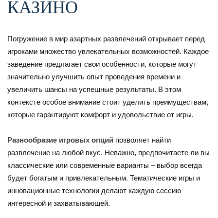
КАЗИНО
Погружение в мир азартных развлечений открывает перед
игроками множество увлекательных возможностей. Каждое
заведение предлагает свои особенности, которые могут
значительно улучшить опыт проведения времени и
увеличить шансы на успешные результаты. В этом
контексте особое внимание стоит уделить преимуществам,
которые гарантируют комфорт и удовольствие от игры.
Разнообразие игровых опций
позволяет найти
развлечение на любой вкус. Неважно, предпочитаете ли вы
классические или современные варианты – выбор всегда
будет богатым и привлекательным. Тематические игры и
инновационные технологии делают каждую сессию
интересной и захватывающей.