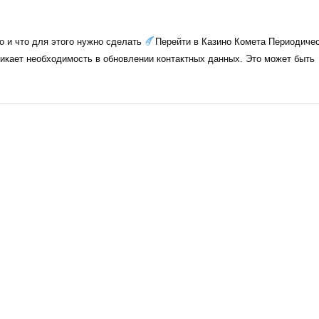
o и что для этого нужно сделать
Перейти в Казино Комета Периодиче
никает необходимость в обновлении контактных данных. Это может быть