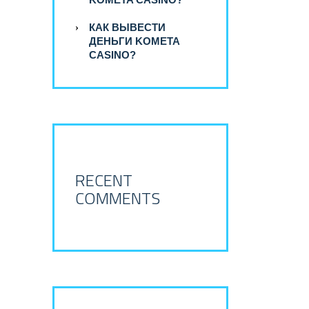
КАК ВЫВЕСТИ
ДЕНЬГИ KOMETA
CASINO?
RECENT
COMMENTS