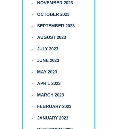
NOVEMBER 2023
OCTOBER 2023
SEPTEMBER 2023
AUGUST 2023
JULY 2023
JUNE 2023
MAY 2023
APRIL 2023
MARCH 2023
FEBRUARY 2023
JANUARY 2023