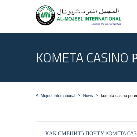
KOMETA CASINO
>
>
Al-Mojeel International
News
kometa casino реги
КАК СМЕНИТЬ ПОЧТУ KOMETA CAS