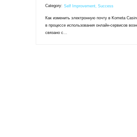
Category:
Self Improvement, Success
Как изменить электронную почту в Kometa Casin
в процессе использования онлайн-сервисов воз
связано с…