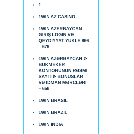
1
1WIN AZ CASINO
1WIN AZERBAYCAN
GIRIŞ LOGIN VƏ
QEYDIYYAT YUKLE 896
– 679
1WIN AZƏRBAYCAN ᐉ
BUKMEKER
KONTORUNUN RƏSMI
SAYTI ᐉ BONUSLAR
VƏ IDMAN MƏRCLƏRI
– 656
1WIN BRASIL
1WIN BRAZIL
1WIN INDIA