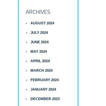
ARCHIVES
AUGUST 2024
JULY 2024
JUNE 2024
MAY 2024
APRIL 2024
MARCH 2024
FEBRUARY 2024
JANUARY 2024
DECEMBER 2023