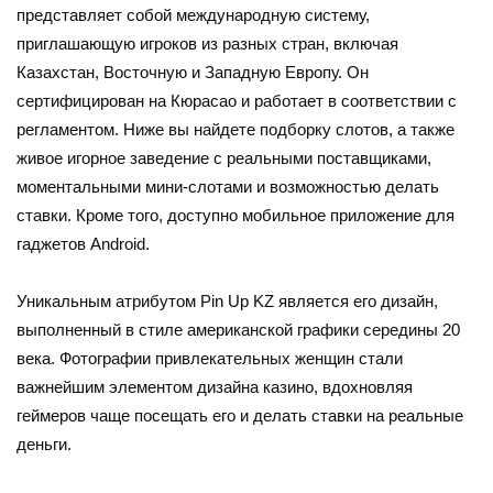
представляет собой международную систему,
приглашающую игроков из разных стран, включая
Казахстан, Восточную и Западную Европу. Он
сертифицирован на Кюрасао и работает в соответствии с
регламентом. Ниже вы найдете подборку слотов, а также
живое игорное заведение с реальными поставщиками,
моментальными мини-слотами и возможностью делать
ставки. Кроме того, доступно мобильное приложение для
гаджетов Android.
Уникальным атрибутом Pin Up KZ является его дизайн,
выполненный в стиле американской графики середины 20
века. Фотографии привлекательных женщин стали
важнейшим элементом дизайна казино, вдохновляя
геймеров чаще посещать его и делать ставки на реальные
деньги.