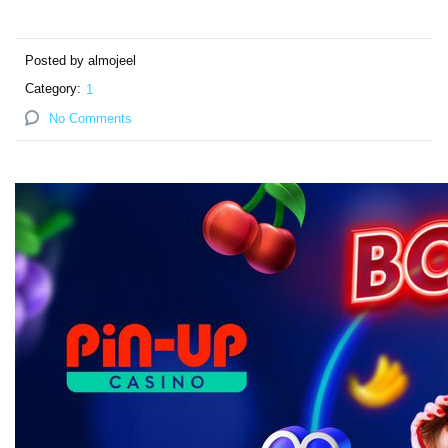
Posted by almojeel
Category:
1
No Comments