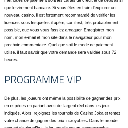
méthodes de paiement sont les cartes de crédit et de débit ainsi
que le virement bancaire. Si vous êtes en train d’explorer un
nouveau casino, il est fortement recommandé de vérifier les
licences sous lesquelles il opère, car il est, très probablement
possible, que vous vous fassiez arnaquer. Enregistrer mon
nom, mon e-mail et mon site dans le navigateur pour mon
prochain commentaire. Quel que soit le mode de paiement
utilisé, il faut savoir que votre demande sera validée sous 72
heures.
PROGRAMME VIP
De plus, les joueurs ont même la possibilité de gagner des prix
en espèces en pariant avec de l’argent réel dans les jeux
indiqués. Alors, rejoignez les tournois de Casino Joka et tentez
votre chance de gagner des prix incroyables. Dans le monde
occupé d’aujourd’hui, le jeu mobile est un incontournable.