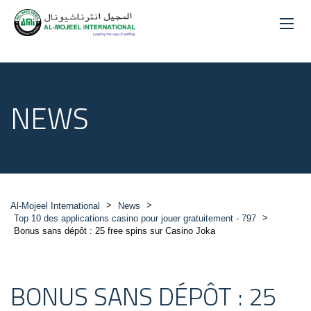
NEWS
>
>
Al-Mojeel International
News
>
Top 10 des applications casino pour jouer gratuitement - 797
Bonus sans dépôt : 25 free spins sur Casino Joka
BONUS SANS DÉPÔT : 25