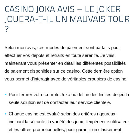
CASINO JOKA AVIS – LE JOKER
JOUERA-T-IL UN MAUVAIS TOUR
?
Selon mon avis, ces modes de paiement sont parfaits pour
effectuer vos dépôts et retraits en toute sérénité. Je vais
maintenant vous présenter en détail les différentes possibilités
de paiement disponibles sur ce casino. Cette dernière option
vous permet d’interagir avec de véritables croupiers de casino.
Pour fermer votre compte Joka ou définir des limites de jeu la
seule solution est de contacter leur service clientèle.
Chaque casino est évalué selon des critères rigoureux,
incluant la sécurité, la variété des jeux, l’expérience utilisateur
et les offres promotionnelles, pour garantir un classement