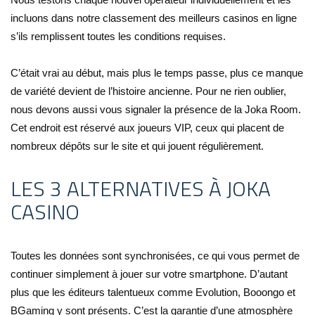
incluons dans notre classement des meilleurs casinos en ligne
s’ils remplissent toutes les conditions requises.
C’était vrai au début, mais plus le temps passe, plus ce manque
de variété devient de l’histoire ancienne. Pour ne rien oublier,
nous devons aussi vous signaler la présence de la Joka Room.
Cet endroit est réservé aux joueurs VIP, ceux qui placent de
nombreux dépôts sur le site et qui jouent régulièrement.
LES 3 ALTERNATIVES À JOKA
CASINO
Toutes les données sont synchronisées, ce qui vous permet de
continuer simplement à jouer sur votre smartphone. D’autant
plus que les éditeurs talentueux comme Evolution, Booongo et
BGaming y sont présents. C’est la garantie d’une atmosphère