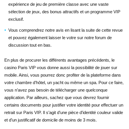
expérience de jeu de première classe avec une vaste
sélection de jeux, des bonus attractifs et un programme VIP
exclusif.
Vous comprendrez notre avis en lisant la suite de cette revue
et pouvez également laisser le votre sur notre forum de
discussion tout en bas.
En plus de procurer les différents avantages précédents, le
casino Paris VIP vous donne aussi la possibilité de jouer sur
mobile. Ainsi, vous pourrez donc profiter de la plateforme dans
votre chambre d’hôtel, un yacht ou même un spa. Pour ce faire,
vous n’avez pas besoin de télécharger une quelconque
application. Par ailleurs, sachez que vous devrez fournir
certains documents pour justifier votre identité pour effectuer un
retrait sur Paris VIP. Il s’agit d’une pièce d’identité couleur valide
et d’un justificatif de domicile de moins de 3 mois.