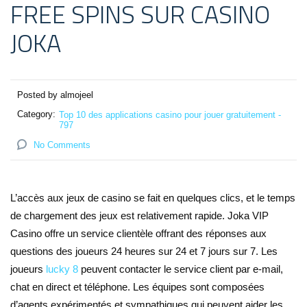
FREE SPINS SUR CASINO
JOKA
Posted by almojeel
Category:
Top 10 des applications casino pour jouer gratuitement -
797
No Comments
L’accès aux jeux de casino se fait en quelques clics, et le temps
de chargement des jeux est relativement rapide. Joka VIP
Casino offre un service clientèle offrant des réponses aux
questions des joueurs 24 heures sur 24 et 7 jours sur 7. Les
joueurs
lucky 8
peuvent contacter le service client par e-mail,
chat en direct et téléphone. Les équipes sont composées
d’agents expérimentés et sympathiques qui peuvent aider les