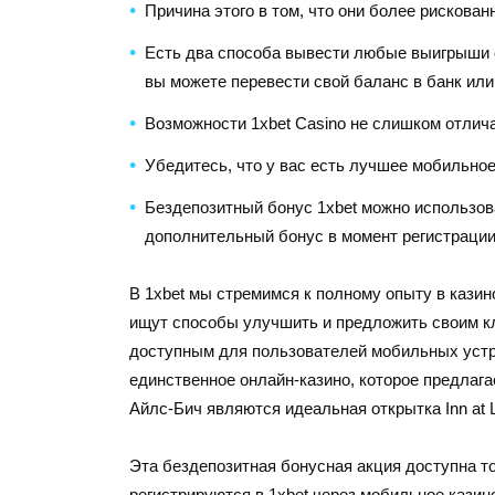
Причина этого в том, что они более рискован
Есть два способа вывести любые выигрыши со
вы можете перевести свой баланс в банк или
Возможности 1xbet Casino не слишком отлича
Убедитесь, что у вас есть лучшее мобильное
Бездепозитный бонус 1xbet можно использова
дополнительный бонус в момент регистрации
В 1xbet мы стремимся к полному опыту в казино
ищут способы улучшить и предложить своим кл
доступным для пользователей мобильных устр
единственное онлайн-казино, которое предлага
Айлс-Бич являются идеальная открытка Inn at Ligh
Эта бездепозитная бонусная акция доступна тол
регистрируются в 1xbet через мобильное казин