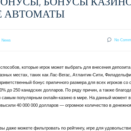
БОНУСЫ, БОНУСЫ КАЗИНО
Е АВТОМАТЫ
No Comm
News
способов, которые игрок может выбрать для внесения депозита
азных местах, таких как Лас-Вегас, Атлантик-Сити, Филадельфи
приветственный бонус приличного размера для всех игроков со
% до 250 канадских долларов. По ряду причин, а также благод
 самым популярным онлайн-казино в мире. На данный момент в
высили 40 000 000 долларов — огромное количество в денежно
 вы даже можете фильтровать по рейтингу, игре для удовольстви