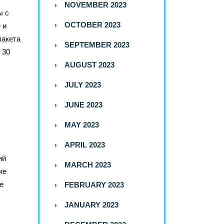
NOVEMBER 2023
ы с
OCTOBER 2023
 и
пакета
SEPTEMBER 2023
 30
AUGUST 2023
JULY 2023
JUNE 2023
MAY 2023
APRIL 2023
ий
MARCH 2023
ие
е
FEBRUARY 2023
JANUARY 2023