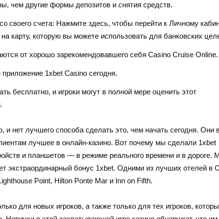
ны, чем другие формы депозитов и снятия средств.
 своего счета: Нажмите здесь, чтобы перейти к Личному кабин
 на карту, которую вы можете использовать для банковских цел
ются от хорошо зарекомендовавшего себя Casino Cruise Online.
 приложение 1xbet Casino сегодня.
ть бесплатно, и игроки могут в полной мере оценить этот
.
, и нет лучшего способа сделать это, чем начать сегодня. Они 
иентам лучшее в онлайн-казино. Вот почему мы сделали 1xbet
ойств и планшетов — в режиме реального времени и в дороге. 
ет экстраординарный бонус 1xbet. Одними из лучших отелей в 
thouse Point, Hilton Ponte Mar и Inn on Fifth.
ько для новых игроков, а также только для тех игроков, котор
о. Новички в этой захватывающей игре казино обнаружат, что им