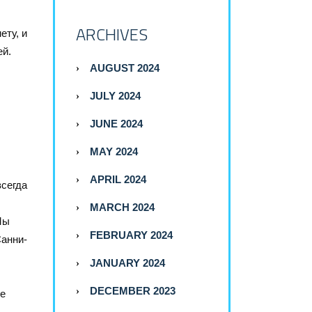
ARCHIVES
ету, и
ей.
AUGUST 2024
JULY 2024
JUNE 2024
MAY 2024
APRIL 2024
всегда
MARCH 2024
Мы
FEBRUARY 2024
Санни-
JANUARY 2024
DECEMBER 2023
ые