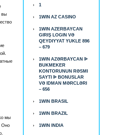
1
е
о вы
1WIN AZ CASINO
жество
1WIN AZERBAYCAN
GIRIŞ LOGIN VƏ
QEYDIYYAT YUKLE 896
ие
– 679
ой.
1WIN AZƏRBAYCAN ᐉ
латные
BUKMEKER
KONTORUNUN RƏSMI
SAYTI ᐉ BONUSLAR
VƏ IDMAN MƏRCLƏRI
– 656
1WIN BRASIL
1WIN BRAZIL
ко мы
. Оно
1WIN INDIA
о.