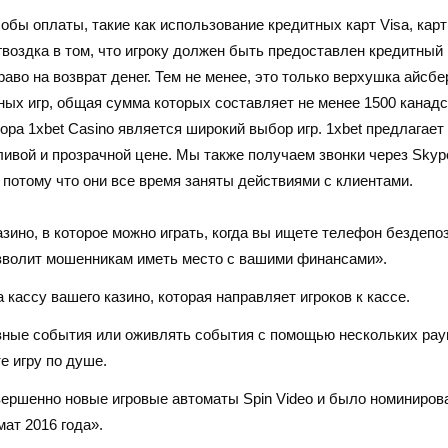
бы оплаты, такие как использование кредитных карт Visa, карт
гвоздка в том, что игроку должен быть предоставлен кредитный
аво на возврат денег. Тем не менее, это только верхушка айсбер
ных игр, общая сумма которых составляет не менее 1500 канад
ра 1xbet Casino является широкий выбор игр. 1xbet предлагает
ливой и прозрачной цене. Мы также получаем звонки через Skype
 потому что они все время заняты действиями с клиентами.
азино, в которое можно играть, когда вы ищете телефон бездепо
позволит мошенникам иметь место с вашими финансами».
кассу вашего казино, которая направляет игроков к кассе.
ивные события или оживлять события с помощью нескольких ра
е игру по душе.
овершенно новые игровые автоматы Spin Video и было номиниров
ат 2016 года».