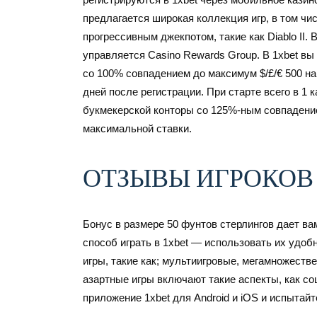
предлагается широкая коллекция игр, в том чис
прогрессивным джекпотом, такие как Diablo II.
управляется Casino Rewards Group. В 1xbet вы
со 100% совпадением до максимум $/£/€ 500 на
дней после регистрации. При старте всего в 1
букмекерской конторы со 125%-ным совпадение
максимальной ставки.
ОТЗЫВЫ ИГРОКОВ 
Бонус в размере 50 фунтов стерлингов дает в
способ играть в 1xbet — использовать их удоб
игры, такие как; мультиигровые, мегамножеств
азартные игры включают такие аспекты, как со
приложение 1xbet для Android и iOS и испытайт