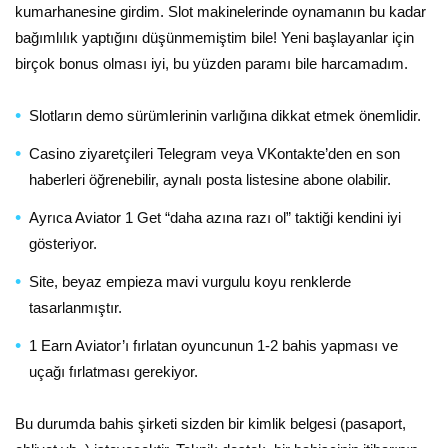
kumarhanesine girdim. Slot makinelerinde oynamanın bu kadar
bağımlılık yaptığını düşünmemiştim bile! Yeni başlayanlar için
birçok bonus olması iyi, bu yüzden paramı bile harcamadım.
Slotların demo sürümlerinin varlığına dikkat etmek önemlidir.
Casino ziyaretçileri Telegram veya VKontakte’den en son
haberleri öğrenebilir, aynalı posta listesine abone olabilir.
Ayrıca Aviator 1 Get “daha azına razı ol” taktiği kendini iyi
gösteriyor.
Site, beyaz empieza mavi vurgulu koyu renklerde
tasarlanmıştır.
1 Earn Aviator’ı fırlatan oyuncunun 1-2 bahis yapması ve
uçağı fırlatması gerekiyor.
Bu durumda bahis şirketi sizden bir kimlik belgesi (pasaport,