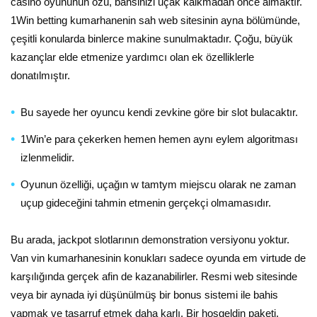
casino oyununun özü, bahsinizi uçak kalkmadan önce almaktır.
1Win betting kumarhanenin sah web sitesinin ayna bölümünde,
çeşitli konularda binlerce makine sunulmaktadır. Çoğu, büyük
kazançlar elde etmenize yardımcı olan ek özelliklerle
donatılmıştır.
Bu sayede her oyuncu kendi zevkine göre bir slot bulacaktır.
1Win’e para çekerken hemen hemen aynı eylem algoritması
izlenmelidir.
Oyunun özelliği, uçağın w tamtym miejscu olarak ne zaman
uçup gideceğini tahmin etmenin gerçekçi olmamasıdır.
Bu arada, jackpot slotlarının demonstration versiyonu yoktur.
Van vin kumarhanesinin konukları sadece oyunda em virtude de
karşılığında gerçek afin de kazanabilirler. Resmi web sitesinde
veya bir aynada iyi düşünülmüş bir bonus sistemi ile bahis
yapmak ve tasarruf etmek daha karlı. Bir hoşgeldin paketi,