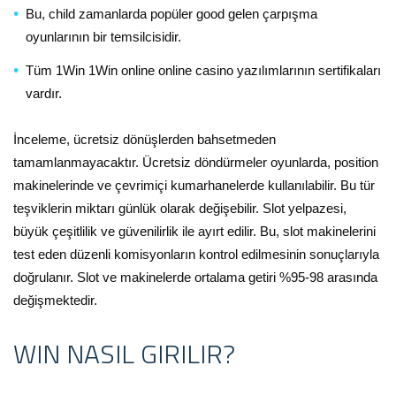
Bu, child zamanlarda popüler good gelen çarpışma
oyunlarının bir temsilcisidir.
Tüm 1Win 1Win online online casino yazılımlarının sertifikaları
vardır.
İnceleme, ücretsiz dönüşlerden bahsetmeden
tamamlanmayacaktır. Ücretsiz döndürmeler oyunlarda, position
makinelerinde ve çevrimiçi kumarhanelerde kullanılabilir. Bu tür
teşviklerin miktarı günlük olarak değişebilir. Slot yelpazesi,
büyük çeşitlilik ve güvenilirlik ile ayırt edilir. Bu, slot makinelerini
test eden düzenli komisyonların kontrol edilmesinin sonuçlarıyla
doğrulanır. Slot ve makinelerde ortalama getiri %95-98 arasında
değişmektedir.
WIN NASIL GIRILIR?