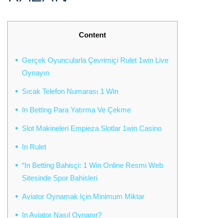
Content
Gerçek Oyuncularla Çevrimiçi Rulet 1win Live
Oynayın
Sıcak Telefon Numarası 1 Win
In Betting Para Yatırma Ve Çekme
Slot Makineleri Empieza Slotlar 1win Casino
In Rulet
“In Betting Bahisçi: 1 Win Online Resmi Web
Sitesinde Spor Bahisleri
Aviator Oynamak Için Minimum Miktar
In Aviator Nasıl Oynanır?