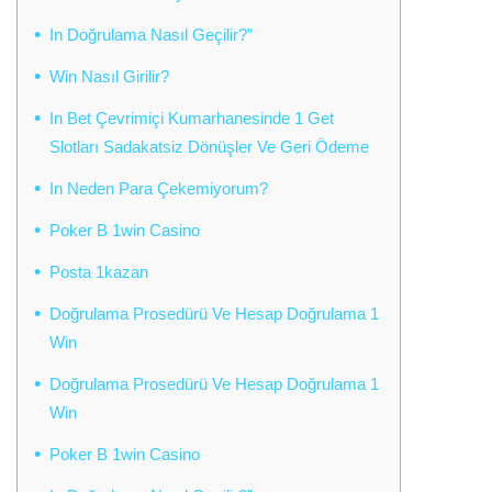
In Doğrulama Nasıl Geçilir?”
Win Nasıl Girilir?
In Bet Çevrimiçi Kumarhanesinde 1 Get
Slotları Sadakatsiz Dönüşler Ve Geri Ödeme
In Neden Para Çekemiyorum?
Poker В 1win Casino
Posta 1kazan
Doğrulama Prosedürü Ve Hesap Doğrulama 1
Win
Doğrulama Prosedürü Ve Hesap Doğrulama 1
Win
Poker В 1win Casino