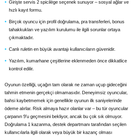
Girişte servis 2 spicilège seçenek sunuyor – sosyal ağlar ve
hızlı kayıt formu.
Birçok oyuncu için profil doğrulama, pra transferleri, bonus
tahakkukları ve yazılım kurulumu ile ilgili sorunlar ortaya
çıkmaktadır.
Canlı ruletin en büyük avantajı kullanıcıların güvenidir.
Yazılım, kumarhane çeşitlerine eklenmeden önce dikkatlice
kontrol edilir.
Oyunun özelliği, uçağın tam olarak ne zaman uçup gideceğini
tahmin etmenin gerçekçi olmamasıdır. Deneyimsiz oyuncular,
bahsi kaybetmemek için genellikle oyunun ilk saniyelerinde
ödeme alırlar. Risk almaya hazır olanlar var – bu tür oyuncular
çarpanın 9’u geçmesini bekliyor, ancak bu çok sık olmuyor.
Doğrulama 1 kazanma, destek departmanı tarafından seçilen
kullanıcılarla ilgili olarak veya büyük bir kazanç olması