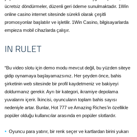
ücretsiz döndürmeler, düzenli geri ödeme sunulmaktadır. 1Win
online casino internet sitesinde sürekli olarak çeşitli
promosyonlar başlatılır ve işletilir. 1Win Casino, bilgisayarlarda
empieza mobil cihazlarda çalışır.
IN RULET
“Bu video slotu için demo modu mevcut değil, bu yüzden siteye
gidip oynamaya başlayamazsınız. Her şeyden önce, bahis
şirketinin web sitesinde bir profil kaydetmeniz ve bakiyeyi
doldurmanız gerekir. Ayrı bir kategori, ikramiye depolama
yuvalarını içerir. İkincisi, oyuncuların toplam bahis sayısı
nedeniyle artar. Bunlar, Hot 777 ve Amazing Riches’in özellikle
popüler olduğu kullanıcılar arasında en popüler slotlardır.
Oyuncu para yatırır, bir renk seçer ve kartlardan birini yukarı