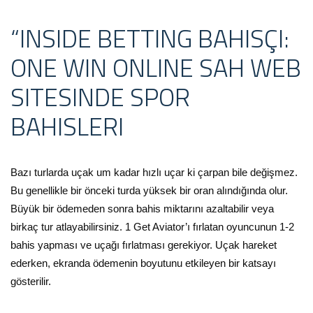
“INSIDE BETTING BAHISÇI:
ONE WIN ONLINE SAH WEB
SITESINDE SPOR
BAHISLERI
Bazı turlarda uçak um kadar hızlı uçar ki çarpan bile değişmez.
Bu genellikle bir önceki turda yüksek bir oran alındığında olur.
Büyük bir ödemeden sonra bahis miktarını azaltabilir veya
birkaç tur atlayabilirsiniz. 1 Get Aviator’ı fırlatan oyuncunun 1-2
bahis yapması ve uçağı fırlatması gerekiyor. Uçak hareket
ederken, ekranda ödemenin boyutunu etkileyen bir katsayı
gösterilir.