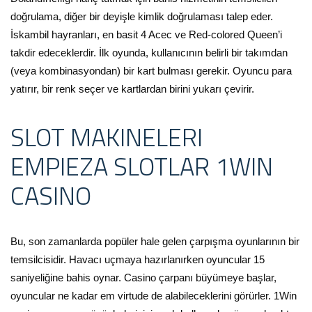
doğrulama, diğer bir deyişle kimlik doğrulaması talep eder.
İskambil hayranları, en basit 4 Acec ve Red-colored Queen’i
takdir edeceklerdir. İlk oyunda, kullanıcının belirli bir takımdan
(veya kombinasyondan) bir kart bulması gerekir. Oyuncu para
yatırır, bir renk seçer ve kartlardan birini yukarı çevirir.
SLOT MAKINELERI
EMPIEZA SLOTLAR 1WIN
CASINO
Bu, son zamanlarda popüler hale gelen çarpışma oyunlarının bir
temsilcisidir. Havacı uçmaya hazırlanırken oyuncular 15
saniyeliğine bahis oynar. Casino çarpanı büyümeye başlar,
oyuncular ne kadar em virtude de alabileceklerini görürler. 1Win