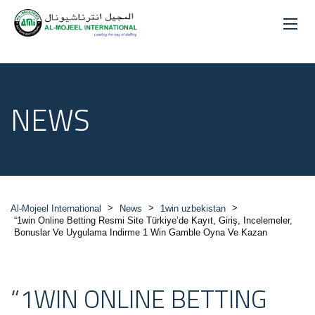
NEWS
>
>
>
Al-Mojeel International
News
1win uzbekistan
“1win Online Betting Resmi Site Türkiye’de Kayıt, Giriş, Incelemeler,
Bonuslar Ve Uygulama Indirme 1 Win Gamble Oyna Ve Kazan
“1WIN ONLINE BETTING