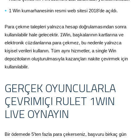
1 Win kumarhanesinin resmi web sitesi 2018’de açıldı.
Para çekme talepleri yalnızca hesap doğrulamasından sonra
kullanılabilir hale gelecektir. 1Win, başkalarının kartlarına ve
elektronik cüzdanlarına para çekmez, bu nedenle yalnızca
kişisel verileri kullanın. Tüm aynı hizmetler, a single Win
depozitoların oluşturulmasıyla kazançları nakite çevirmek için
kullanılabilir.
GERÇEK OYUNCULARLA
ÇEVRIMIÇI RULET 1WIN
LIVE OYNAYIN
Bir ödemede 5’ten fazla para çekerseniz, başvuru birkaç gün