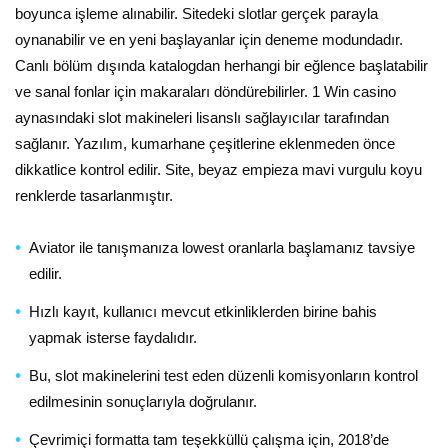
boyunca işleme alınabilir. Sitedeki slotlar gerçek parayla
oynanabilir ve en yeni başlayanlar için deneme modundadır.
Canlı bölüm dışında katalogdan herhangi bir eğlence başlatabilir
ve sanal fonlar için makaraları döndürebilirler. 1 Win casino
aynasındaki slot makineleri lisanslı sağlayıcılar tarafından
sağlanır. Yazılım, kumarhane çeşitlerine eklenmeden önce
dikkatlice kontrol edilir. Site, beyaz empieza mavi vurgulu koyu
renklerde tasarlanmıştır.
Aviator ile tanışmanıza lowest oranlarla başlamanız tavsiye
edilir.
Hızlı kayıt, kullanıcı mevcut etkinliklerden birine bahis
yapmak isterse faydalıdır.
Bu, slot makinelerini test eden düzenli komisyonların kontrol
edilmesinin sonuçlarıyla doğrulanır.
Çevrimiçi formatta tam teşekküllü çalışma için, 2018’de