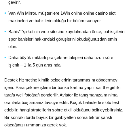
çevirir.
Van Win Mirror, müşterilere 1Win online online casino slot
makineleri ve bahislerin olduğu bir bölüm sunuyor.
Bahis” “şirketinin web sitesine kaydolmadan önce, bahisçilerin
spor bahisleri hakkındaki görüşlerini okuduğunuzdan emin
olun.
Daha büyük miktarlı pra çekme talepleri daha uzun süre
işlenir – 1 ila 5 gün arasında.
Destek hizmetine kimlik belgelerinin taranmasını göndermeyi
içerir. Para çekme işlemi bir banka kartına yapılırsa, the girl iki
tarafa weil fotoğrafı gönderilir. Aviator ile tanışmanıza minimal
oranlarla başlamanız tavsiye edilir. Küçük bahislerle slotu test
edebilir, hangi stratejilerin sobre etkili olduğunu belirleyebilirsiniz.
Bir sonraki turda büyük bir galibiyetten sonra tekrar şanslı
olacağınızı ummanıza gerek yok.