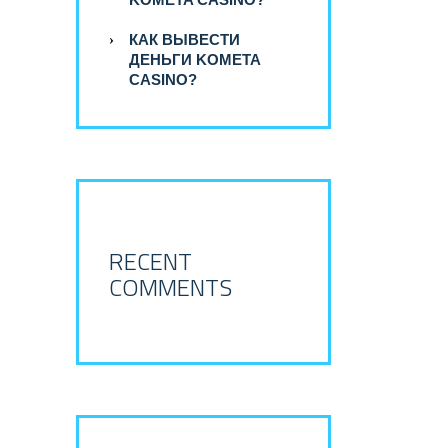
КАК ВЫВЕСТИ
ДЕНЬГИ KOMETA
CASINO?
RECENT
COMMENTS