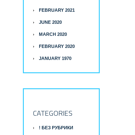
FEBRUARY 2021
JUNE 2020
MARCH 2020
FEBRUARY 2020
JANUARY 1970
CATEGORIES
! БЕЗ РУБРИКИ